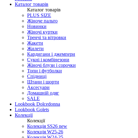
Каталог товарів
Каталог товарів
PLUS SIZE
Жіноче пальто
Новинки
Жіночі куртки
Тренчі та вітровки
Жакети
Жилети
Кардигани і джемпери
Сукні і комбінезони
Жіночі блузи і сорочки
Топи і футболки
Спідниці
Штани і шорти
Аксесуари
Домашній одяг
SALE
Lookbook Dolcedonna
Lookbook Golets
Колекції
Колекції
Колекція SS26 new
Колекція W25-26
Колекція W24-25