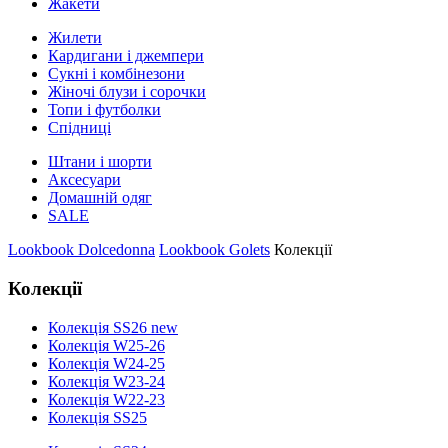
Жакети
Жилети
Кардигани і джемпери
Сукні і комбінезони
Жіночі блузи і сорочки
Топи і футболки
Спідниці
Штани і шорти
Аксесуари
Домашній одяг
SALE
Lookbook Dolcedonna
Lookbook Golets
Колекції
Колекції
Колекція SS26 new
Колекція W25-26
Колекція W24-25
Колекція W23-24
Колекція W22-23
Колекція SS25