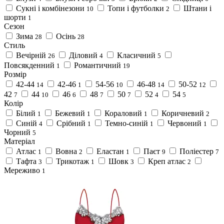
Сукні і комбінезони
Топи і футболки
Штани і
10
2
шорти
1
Сезон
Зима
Осінь
28
28
Стиль
Вечірній
Діловий
Класичний
26
4
5
Повсякденний
Романтичний
1
19
Розмір
42-44
42-46
54-56
46-48
50-52
14
1
10
14
12
42
44
46
48
50
52
54
7
10
6
7
7
4
5
Колір
Білий
Бежевий
Кораловий
Коричневий
1
1
1
2
Синій
Срібний
Темно-синій
Червоний
4
1
1
1
Чорний
5
Матеріал
Атлас
Вовна
Еластан
Паєт
Поліестер
1
2
1
9
7
Тафта
Трикотаж
Шовк
Креп атлас
3
1
3
2
Мереживо
1