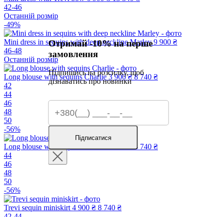
42-46
Останній розмір
-49%
Mini dress in sequins with deep neckline Marley
9 900 ₴
Отримай -10% на перше
46-48
замовлення
Останній розмір
Підпишись на розсилку, щоб
Long blouse with sequins Charlie
3 900 ₴
8 740 ₴
дізнаватись про новинки
42
44
46
48
50
-56%
Підписатися
Long blouse with sequins Charlie
3 900 ₴
8 740 ₴
44
46
48
50
-56%
Trevi sequin miniskirt
4 900 ₴
8 740 ₴
42-44