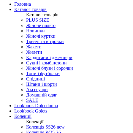
Головна
Каталог товарів
Каталог товарів
PLUS SIZE
Жіноче пальто
Новинки
Жіночі куртки
Тренчі та вітровки
Жакети
Жилети
Кардигани і джемпери
Сукні і комбінезони
Жіночі блузи і сорочки
Топи і футболки
Спідниці
Штани і шорти
Аксесуари
Домашній одяг
SALE
Lookbook Dolcedonna
Lookbook Golets
Колекції
Колекції
Колекція SS26 new
Колекція W25-26