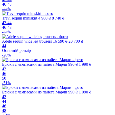
46-48
-44%
Trevi sequin miniskirt
4 900 ₴
8 740 ₴
42-44
46-48
-44%
Adele sequin wide leg trousers
16 590 ₴
20 700 ₴
44
Останній розмір
-20%
Брюки с лампасами из пайета Марли
990 ₴
1 990 ₴
42
46
50
-51%
Брюки с лампасами из пайета Марли
990 ₴
1 990 ₴
42
44
46
48