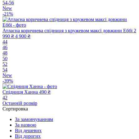
54-56
New
-21%
Атласна коричнева спідниця з кружевом максі довжини Еббі
2
990 ₴
4 900 ₴
44
46
48
50
52
54
New
-39%
Спідниця Ханна
490 ₴
42
Останній розмір
Сортировка
За замовчуванням
За назвою
Від дешевих
Від дорогих