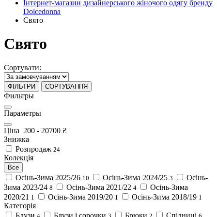
Інтернет-магазин дизайнерського жіночого одягу бренду
Dolcedonna
Свято
Свято
Сортувати:
ФІЛЬТРИ
СОРТУВАННЯ
Фильтры
Параметры
Ціна
200
-
20700
₴
Знижка
Розпродаж
24
Колекція
Все
Осінь-Зима 2025/26
Осінь-Зима 2024/25
Осінь-
10
3
Зима 2023/24
Осінь-Зима 2021/22
Осінь-Зима
8
4
2020/21
Осінь-Зима 2019/20
Осінь-Зима 2018/19
1
1
1
Категорія
Блузи
Блузи і сорочки
Брюки
Спідниці
4
3
2
6