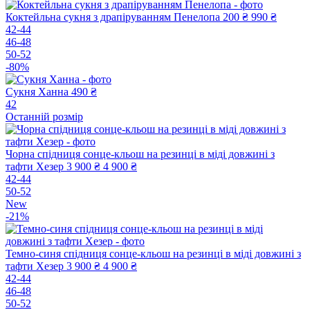
Коктейльна сукня з драпіруванням Пенелопа
200 ₴
990 ₴
42-44
46-48
50-52
-80%
Сукня Ханна
490 ₴
42
Останній розмір
Чорна спідниця сонце-кльош на резинці в міді довжині з
тафти Хезер
3 900 ₴
4 900 ₴
42-44
50-52
New
-21%
Темно-синя спідниця сонце-кльош на резинці в міді довжині з
тафти Хезер
3 900 ₴
4 900 ₴
42-44
46-48
50-52