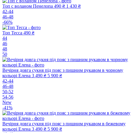
Топ с воланом Пенелопа
490 ₴
1 430 ₴
42-44
46-48
-66%
Топ Тесса
490 ₴
44
46
48
50
Вечірня довга сукня під пояс з пишним рукавом в чорному
кольорі Елена
3 490 ₴
5 900 ₴
42-44
46-48
50-52
54-56
New
-41%
Вечірня довга сукня під пояс з пишним рукавом в бежевому
кольорі Елена
3 490 ₴
5 900 ₴