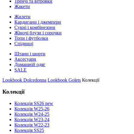
Тренчі та вітровки
Жакети
Жилети
Кардигани і джемпери
Сукні і комбінезони
Жіночі блузи і сорочки
Топи і футболки
Спідниці
Штани і шорти
Аксесуари
Домашній одяг
SALE
Lookbook Dolcedonna
Lookbook Golets
Колекції
Колекції
Колекція SS26 new
Колекція W25-26
Колекція W24-25
Колекція W23-24
Колекція W22-23
Колекція SS25