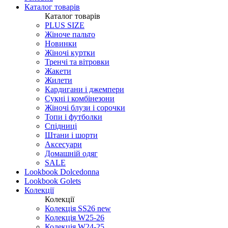
Каталог товарів
Каталог товарів
PLUS SIZE
Жіноче пальто
Новинки
Жіночі куртки
Тренчі та вітровки
Жакети
Жилети
Кардигани і джемпери
Сукні і комбінезони
Жіночі блузи і сорочки
Топи і футболки
Спідниці
Штани і шорти
Аксесуари
Домашній одяг
SALE
Lookbook Dolcedonna
Lookbook Golets
Колекції
Колекції
Колекція SS26 new
Колекція W25-26
Колекція W24-25