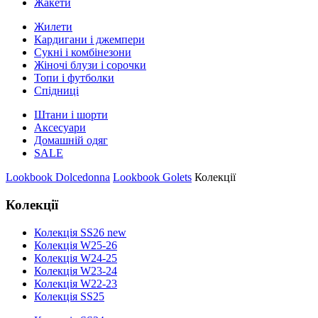
Жакети
Жилети
Кардигани і джемпери
Сукні і комбінезони
Жіночі блузи і сорочки
Топи і футболки
Спідниці
Штани і шорти
Аксесуари
Домашній одяг
SALE
Lookbook Dolcedonna
Lookbook Golets
Колекції
Колекції
Колекція SS26 new
Колекція W25-26
Колекція W24-25
Колекція W23-24
Колекція W22-23
Колекція SS25