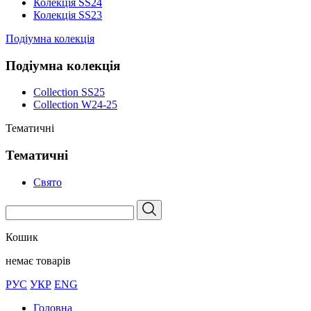
Колекція SS24
Колекція SS23
Подіумна колекція
Подіумна колекція
Collection SS25
Collection W24-25
Тематичні
Тематичні
Свято
Кошик
немає товарів
РУС
УКР
ENG
Головна