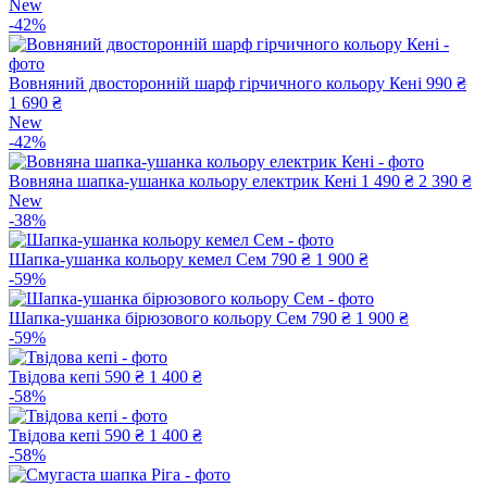
New
-42%
Вовняний двосторонній шарф гірчичного кольору Кені
990 ₴
1 690 ₴
New
-42%
Вовняна шапка-ушанка кольору електрик Кені
1 490 ₴
2 390 ₴
New
-38%
Шапка-ушанка кольору кемел Сем
790 ₴
1 900 ₴
-59%
Шапка-ушанка бірюзового кольору Сем
790 ₴
1 900 ₴
-59%
Твідова кепі
590 ₴
1 400 ₴
-58%
Твідова кепі
590 ₴
1 400 ₴
-58%