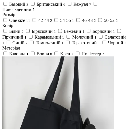
Базовий
Британський
Кежуал
3
6
7
Повсякденний
7
Розмір
One size
42-44
54-56
46-48
50-52
11
2
1
2
2
Колір
Білий
Бірюзовий
Бежевий
Бордовий
2
1
1
1
Гірчичний
Карамельний
Молочний
Салатовий
1
1
1
Синій
Темно-синій
Теракотовий
Чорний
1
2
1
1
5
Матеріал
Бавовна
Вовна
Креп
Поліестер
1
8
2
7