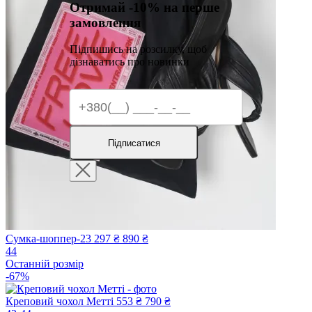
Отримай -10% на перше
замовлення
Підпишись на розсилку, щоб
дізнаватись про новинки
Підписатися
Сумка-шоппер-23
297 ₴
890 ₴
44
Останній розмір
-67%
Креповий чохол Метті
553 ₴
790 ₴