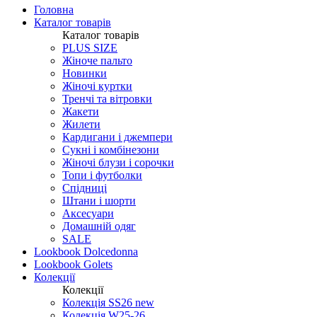
Головна
Каталог товарів
Каталог товарів
PLUS SIZE
Жіноче пальто
Новинки
Жіночі куртки
Тренчі та вітровки
Жакети
Жилети
Кардигани і джемпери
Сукні і комбінезони
Жіночі блузи і сорочки
Топи і футболки
Спідниці
Штани і шорти
Аксесуари
Домашній одяг
SALE
Lookbook Dolcedonna
Lookbook Golets
Колекції
Колекції
Колекція SS26 new
Колекція W25-26