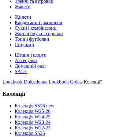
Тренчі та вітровки
Жакети
Жилети
Кардигани і джемпери
Сукні і комбінезони
Жіночі блузи і сорочки
Топи і футболки
Спідниці
Штани і шорти
Аксесуари
Домашній одяг
SALE
Lookbook Dolcedonna
Lookbook Golets
Колекції
Колекції
Колекція SS26 new
Колекція W25-26
Колекція W24-25
Колекція W23-24
Колекція W22-23
Колекція SS25