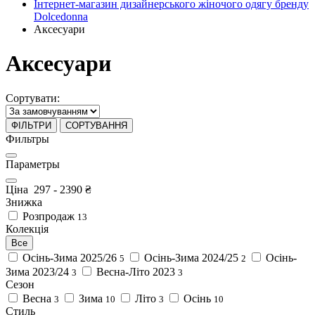
Інтернет-магазин дизайнерського жіночого одягу бренду
Dolcedonna
Аксесуари
Аксесуари
Сортувати:
ФІЛЬТРИ
СОРТУВАННЯ
Фильтры
Параметры
Ціна
297
-
2390
₴
Знижка
Розпродаж
13
Колекція
Все
Осінь-Зима 2025/26
Осінь-Зима 2024/25
Осінь-
5
2
Зима 2023/24
Весна-Літо 2023
3
3
Сезон
Весна
Зима
Літо
Осінь
3
10
3
10
Стиль