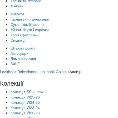
Тренчі та вітровки
Жакети
Жилети
Кардигани і джемпери
Сукні і комбінезони
Жіночі блузи і сорочки
Топи і футболки
Спідниці
Штани і шорти
Аксесуари
Домашній одяг
SALE
Lookbook Dolcedonna
Lookbook Golets
Колекції
Колекції
Колекція SS26 new
Колекція W25-26
Колекція W24-25
Колекція W23-24
Колекція W22-23