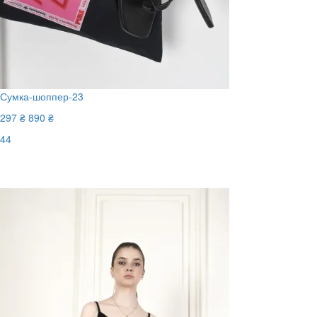
Сумка-шоппер-23
297 ₴
890 ₴
44
Останній розмір
-67%