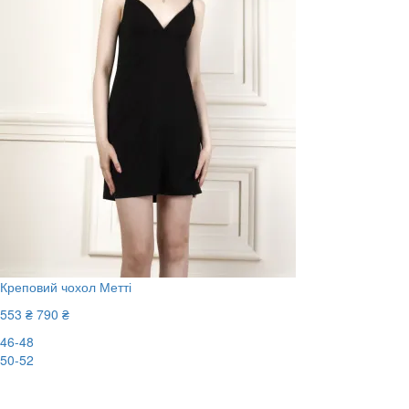
Креповий чохол Метті
553 ₴
790 ₴
46-48
50-52
-30%