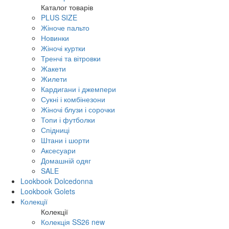
Каталог товарів
PLUS SIZE
Жіноче пальто
Новинки
Жіночі куртки
Тренчі та вітровки
Жакети
Жилети
Кардигани і джемпери
Сукні і комбінезони
Жіночі блузи і сорочки
Топи і футболки
Спідниці
Штани і шорти
Аксесуари
Домашній одяг
SALE
Lookbook Dolcedonna
Lookbook Golets
Колекції
Колекції
Колекція SS26 new