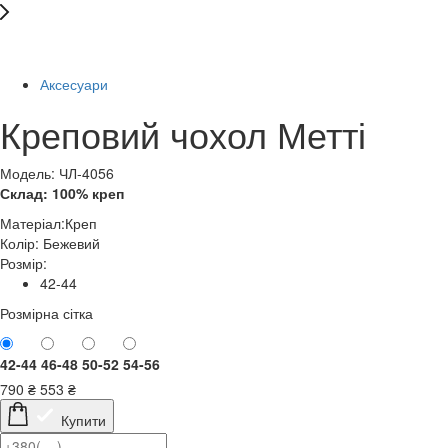
-30%
Аксесуари
Креповий чохол Метті
Модель: ЧЛ-4056
Склад: 100% креп
Матеріал:
Креп
Колір:
Бежевий
Розмір:
42-44
Розмірна сітка
42-44
46-48
50-52
54-56
790
₴
553
₴
Купити