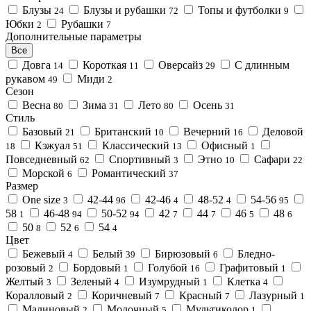
Блузы
Блузы и рубашки
Топы и футболки
24
72
9
Юбки
Рубашки
2
7
Дополнительные параметры
Все
Довга
Короткая
Оверсайз
С длинным
14
11
29
рукавом
Миди
49
2
Сезон
Весна
Зима
Лето
Осень
80
31
80
31
Стиль
Базовый
Британский
Вечерний
Деловой
21
10
16
Кэжуал
Классический
Офисный
18
51
13
1
Повседневный
Спортивный
Этно
Сафари
62
3
10
22
Морской
Романтический
6
37
Размер
One size
42-44
42-46
48-52
54-56
3
96
4
4
95
58
46-48
50-52
42
44
46
48
1
94
94
7
7
5
6
50
52
54
8
6
4
Цвет
Бежевый
Белый
Бирюзовый
Бледно-
4
39
6
розовый
Бордовый
Голубой
Графитовый
2
1
16
1
Желтый
Зеленый
Изумрудный
Клетка
3
4
1
4
Коралловый
Коричневый
Красный
Лазурный
2
7
7
1
Малиновый
Молочный
Мультиколор
2
5
1