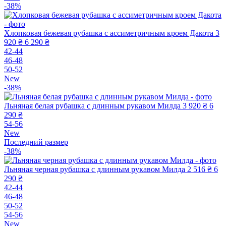
-38%
Хлопковая бежевая рубашка с ассиметричным кроем Дакота
3
920 ₴
6 290 ₴
42-44
46-48
50-52
New
-38%
Льняная белая рубашка с длинным рукавом Милда
3 920 ₴
6
290 ₴
54-56
New
Последний размер
-38%
Льняная черная рубашка с длинным рукавом Милда
2 516 ₴
6
290 ₴
42-44
46-48
50-52
54-56
New