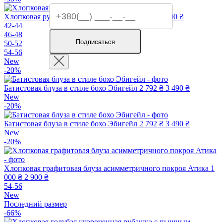
Хлопковая рубашка в полоску Амбер
3 920 ₴
4 900 ₴
42-44
46-48
Подписаться
50-52
54-56
New
-20%
Батистовая блуза в стиле бохо Эбигейл
2 792 ₴
3 490 ₴
New
-20%
Батистовая блуза в стиле бохо Эбигейл
2 792 ₴
3 490 ₴
New
-20%
Хлопковая графитовая блуза асимметричного покроя Атика
1
000 ₴
2 900 ₴
54-56
New
Последний размер
-66%