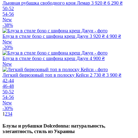
Льняная рубашка свободного кроя Лемар
3 920 ₴
6 290 ₴
50-52
54-56
New
-38%
Блуза в стиле бохо с шифона креш Джун
3 920 ₴
4 900 ₴
New
-20%
Блуза в стиле бохо с шифона креш Джун
4 900 ₴
New
Легкий бирюзовый топ в полоску Кейси
2 730 ₴
3 900 ₴
42-44
46-48
50-52
54-56
New
-30%
1
2
3
4
Блузы и рубашки Dolcedonna: натуральность,
элегантность, стиль из Украины