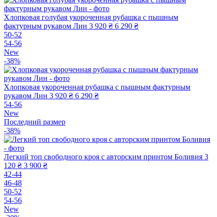
Хлопковая голубая укороченная рубашка с пышным
фактурным рукавом Лин
3 920 ₴
6 290 ₴
50-52
54-56
New
-38%
Хлопковая укороченная рубашка с пышным фактурным
рукавом Лин
3 920 ₴
6 290 ₴
54-56
New
Последний размер
-38%
Легкий топ свободного кроя с авторским принтом Боливия
3
120 ₴
3 900 ₴
42-44
46-48
50-52
54-56
New