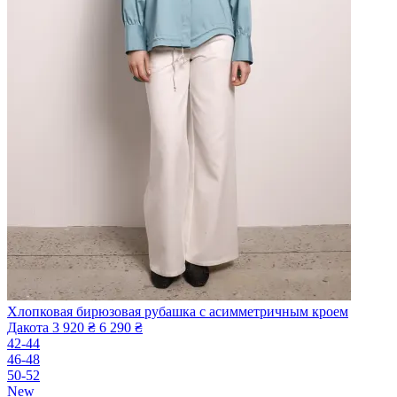
Хлопковая бирюзовая рубашка с асимметричным кроем
Дакота
3 920 ₴
6 290 ₴
42-44
46-48
50-52
New