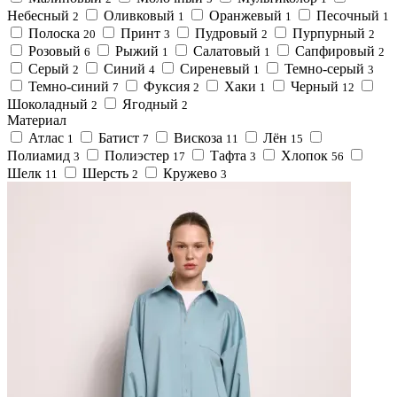
Небесный
Оливковый
Оранжевый
Песочный
2
1
1
1
Полоска
Принт
Пудровый
Пурпурный
20
3
2
2
Розовый
Рыжий
Салатовый
Сапфировый
6
1
1
2
Серый
Синий
Сиреневый
Темно-cерый
2
4
1
3
Темно-синий
Фуксия
Хаки
Черный
7
2
1
12
Шоколадный
Ягодный
2
2
Материал
Атлас
Батист
Вискоза
Лён
1
7
11
15
Полиамид
Полиэстер
Тафта
Хлопок
3
17
3
56
Шелк
Шерсть
Кружево
11
2
3