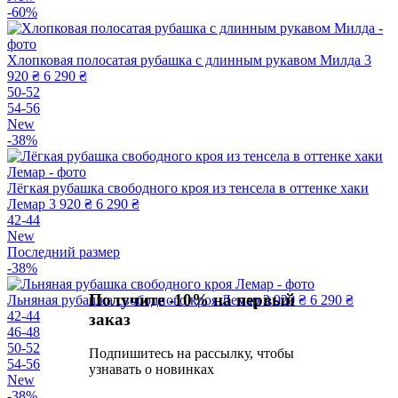
-60%
Хлопковая полосатая рубашка с длинным рукавом Милда
3
920 ₴
6 290 ₴
50-52
54-56
New
-38%
Лёгкая рубашка свободного кроя из тенсела в оттенке хаки
Лемар
3 920 ₴
6 290 ₴
42-44
New
Последний размер
-38%
Получите -10% на первый
Льняная рубашка свободного кроя Лемар
3 920 ₴
6 290 ₴
42-44
заказ
46-48
50-52
Подпишитесь на рассылку, чтобы
54-56
узнавать о новинках
New
-38%