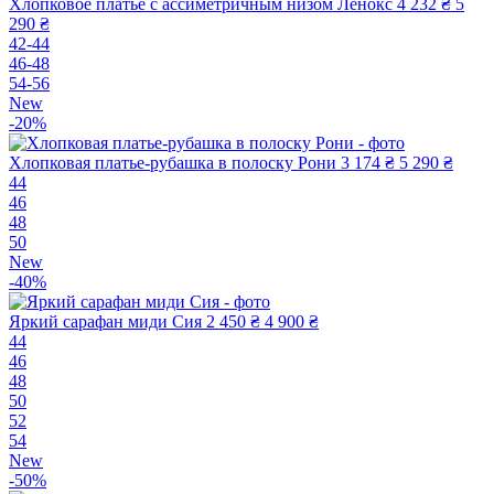
Хлопковое платье с ассиметричным низом Ленокс
4 232 ₴
5
290 ₴
42-44
46-48
54-56
New
-20%
Хлопковая платье-рубашка в полоску Рони
3 174 ₴
5 290 ₴
44
46
48
50
New
-40%
Яркий сарафан миди Сия
2 450 ₴
4 900 ₴
44
46
48
50
52
54
New
-50%