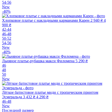
54-56
New
-40%
Хлопковое платье с накладными карманами Карен
2 940 ₴
4
900 ₴
42-44
46-48
50-52
54-56
New
-40%
Льняное платье-рубашка макси Филомена
5 290 ₴
46
48
50
New
Лёгкое батистовое платье миди с тропическим принтом
Эсмеральда
3 432 ₴
4 290 ₴
46-48
New
Последний размер