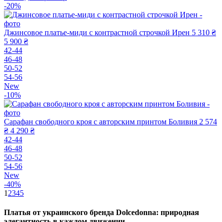
-20%
Джинсовое платье-миди с контрастной строчкой Ирен
5 310 ₴
5 900 ₴
42-44
46-48
50-52
54-56
New
-10%
Сарафан свободного кроя с авторским принтом Боливия
2 574
₴
4 290 ₴
42-44
46-48
50-52
54-56
New
-40%
1
2
3
4
5
Платья от украинского бренда Dolcedonna: природная
элегантность в каждом движении