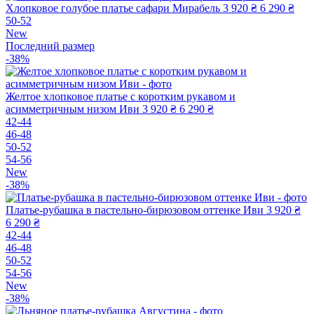
Хлопковое голубое платье сафари Мирабель
3 920 ₴
6 290 ₴
50-52
New
Последний размер
-38%
Желтое хлопковое платье с коротким рукавом и
асимметричным низом Иви
3 920 ₴
6 290 ₴
42-44
46-48
50-52
54-56
New
-38%
Платье-рубашка в пастельно-бирюзовом оттенке Иви
3 920 ₴
6 290 ₴
42-44
46-48
50-52
54-56
New
-38%