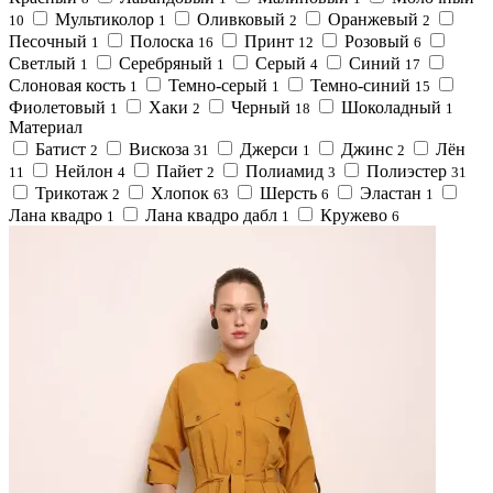
Мультиколор
Оливковый
Оранжевый
10
1
2
2
Песочный
Полоска
Принт
Розовый
1
16
12
6
Светлый
Серебряный
Серый
Синий
1
1
4
17
Слоновая кость
Темно-cерый
Темно-синий
1
1
15
Фиолетовый
Хаки
Черный
Шоколадный
1
2
18
1
Материал
Батист
Вискоза
Джерси
Джинс
Лён
2
31
1
2
Нейлон
Пайет
Полиамид
Полиэстер
11
4
2
3
31
Трикотаж
Хлопок
Шерсть
Эластан
2
63
6
1
Лана квадро
Лана квадро дабл
Кружево
1
1
6