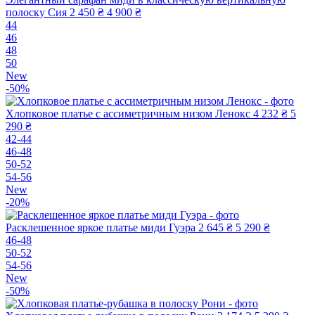
полоску Сия
2 450 ₴
4 900 ₴
44
46
48
50
New
-50%
Хлопковое платье с ассиметричным низом Ленокс
4 232 ₴
5
290 ₴
42-44
46-48
50-52
54-56
New
-20%
Расклешенное яркое платье миди Гуэра
2 645 ₴
5 290 ₴
46-48
50-52
54-56
New
-50%