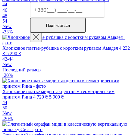
44
46
48
54
Подписаться
New
-33%
Хлопковое платье-рубашка с коротким рукавом Амадея
4 232
₴
5 290 ₴
42-44
New
Последний размер
-20%
Хлопковое платье миди с акцентным геометрическим
принтом Рина
4 720 ₴
5 900 ₴
44
50
New
-20%
Элегантный сарафан миди в классическую вертикальную