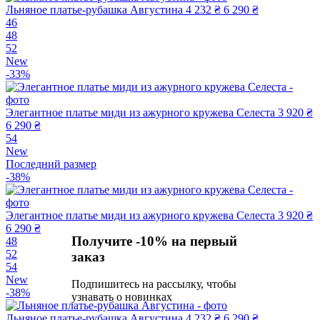
Льняное платье-рубашка Августина
4 232 ₴
6 290 ₴
46
48
52
New
-33%
Элегантное платье миди из ажурного кружева Селеста
3 920 ₴
6 290 ₴
54
New
Последний размер
-38%
Элегантное платье миди из ажурного кружева Селеста
3 920 ₴
6 290 ₴
Получите -10% на первый
48
52
заказ
54
New
Подпишитесь на рассылку, чтобы
-38%
узнавать о новинках
Льняное платье-рубашка Августина
4 232 ₴
6 290 ₴