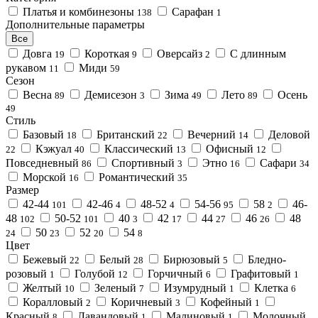
Платья и комбинезоны
Сарафан
138
1
Дополнительные параметры
Все
Довга
Короткая
Оверсайз
С длинным
19
9
2
рукавом
Миди
11
59
Сезон
Весна
Демисезон
Зима
Лето
Осень
89
3
49
89
49
Стиль
Базовый
Британский
Вечерний
Деловой
18
22
14
Кэжуал
Классический
Офисный
22
40
13
12
Повседневный
Спортивный
Этно
Сафари
86
3
16
34
Морской
Романтический
16
35
Размер
42-44
42-46
48-52
54-56
58
46-
101
4
4
95
2
48
50-52
40
42
44
46
48
102
101
3
17
27
26
50
52
54
24
23
20
8
Цвет
Бежевый
Белый
Бирюзовый
Бледно-
22
28
5
розовый
Голубой
Горчичный
Графитовый
1
12
6
1
Желтый
Зеленый
Изумрудный
Клетка
10
7
1
6
Коралловый
Коричневый
Кофейный
2
3
1
Красный
Лавандовый
Малиновый
Молочный
8
1
1