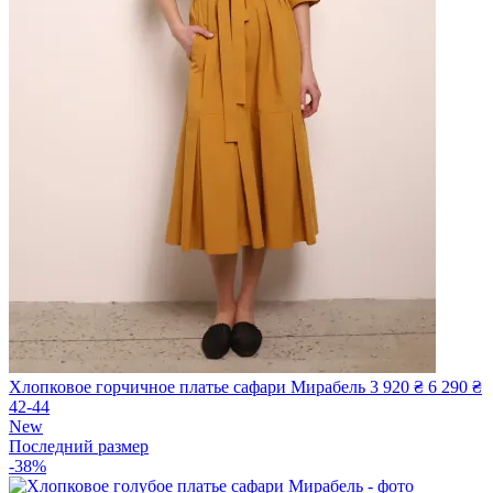
Хлопковое горчичное платье сафари Мирабель
3 920 ₴
6 290 ₴
42-44
New
Последний размер
-38%