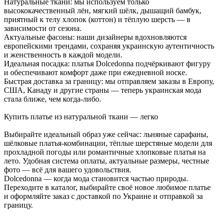
Натуральные ткани: мы используем только
высококачественный лён, мягкий шёлк, дышащий бамбук,
приятный к телу хлопок (коттон) и тёплую шерсть — в
зависимости от сезона.
Актуальные фасоны: наши дизайнеры вдохновляются
европейскими трендами, сохраняя украинскую аутентичность
и женственность в каждой модели.
Идеальная посадка: платья Dolcedonna подчёркивают фигуру
и обеспечивают комфорт даже при ежедневной носке.
Быстрая доставка за границу: мы отправляем заказы в Европу,
США, Канаду и другие страны — теперь украинская мода
стала ближе, чем когда-либо.
Купить платье из натуральной ткани — легко
Выбирайте идеальный образ уже сейчас: льняные сарафаны,
шёлковые платья-комбинации, тёплые шерстяные модели для
прохладной погоды или романтичные хлопковые платья на
лето. Удобная система оплаты, актуальные размеры, честные
фото — всё для вашего удовольствия.
Dolcedonna — когда мода становится частью природы.
Переходите в каталог, выбирайте своё новое любимое платье
и оформляйте заказ с доставкой по Украине и отправкой за
границу.