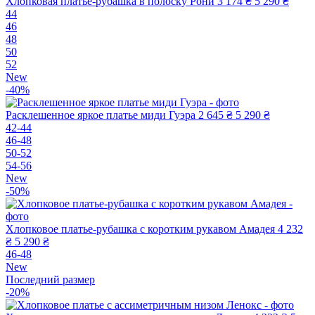
Хлопковая платье-рубашка в полоску Рони
3 174 ₴
5 290 ₴
44
46
48
50
52
New
-40%
Расклешенное яркое платье миди Гуэра
2 645 ₴
5 290 ₴
42-44
46-48
50-52
54-56
New
-50%
Хлопковое платье-рубашка с коротким рукавом Амадея
4 232
₴
5 290 ₴
46-48
New
Последний размер
-20%