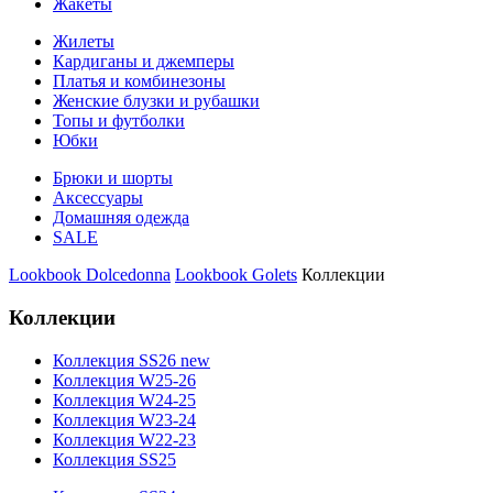
Жакеты
Жилеты
Кардиганы и джемперы
Платья и комбинезоны
Женские блузки и рубашки
Топы и футболки
Юбки
Брюки и шорты
Аксессуары
Домашняя одежда
SALE
Lookbook Dolcedonna
Lookbook Golets
Коллекции
Коллекции
Коллекция SS26 new
Коллекция W25-26
Коллекция W24-25
Коллекция W23-24
Коллекция W22-23
Коллекция SS25