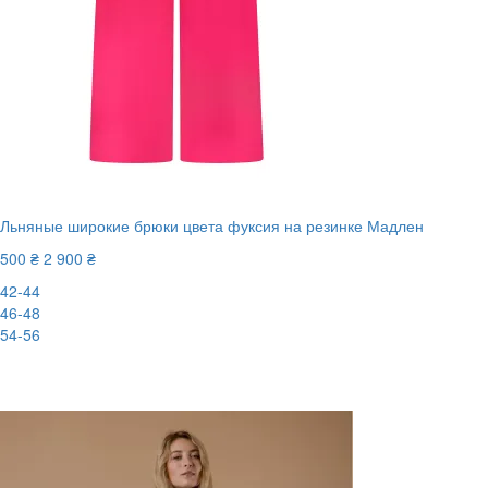
Льняные широкие брюки цвета фуксия на резинке Мадлен
500 ₴
2 900 ₴
42-44
46-48
54-56
New
-83%