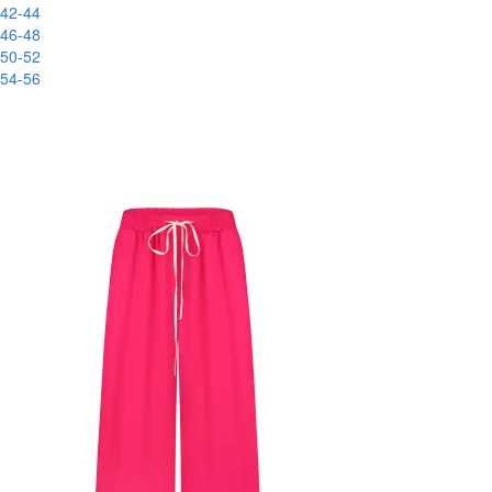
42-44
46-48
50-52
54-56
New
-83%