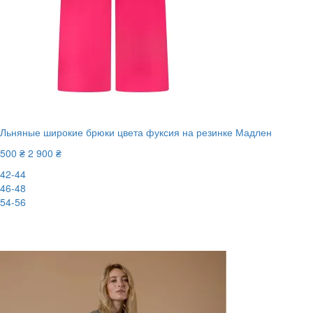
Льняные широкие брюки цвета фуксия на резинке Мадлен
500 ₴
2 900 ₴
42-44
46-48
54-56
New
-83%