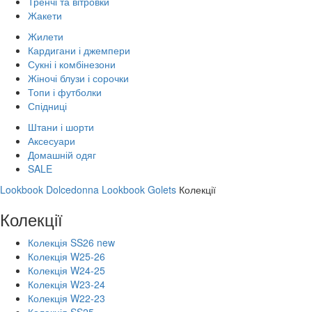
Тренчі та вітровки
Жакети
Жилети
Кардигани і джемпери
Сукні і комбінезони
Жіночі блузи і сорочки
Топи і футболки
Спідниці
Штани і шорти
Аксесуари
Домашній одяг
SALE
Lookbook Dolcedonna
Lookbook Golets
Колекції
Колекції
Колекція SS26 new
Колекція W25-26
Колекція W24-25
Колекція W23-24
Колекція W22-23