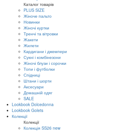
Каталог товарів
PLUS SIZE
Жіноче пальто
Новинки
Жіночі куртки
Тренчі та вітровки
Жакети
Жилети
Кардигани і джемпери
Сукні і комбінезони
Жіночі блузи і сорочки
Топи і футболки
Спідниці
Штани і шорти
Аксесуари
Домашній одяг
SALE
Lookbook Dolcedonna
Lookbook Golets
Колекції
Колекції
Колекція SS26 new