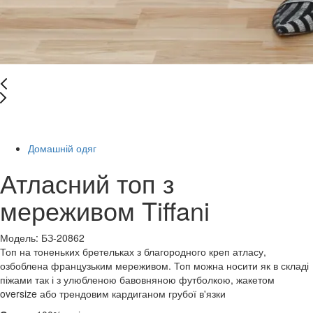
Останній розмір
Домашній одяг
Атласний топ з
мереживом Tiffani
Модель: БЗ-20862
Топ на тоненьких бретельках з благородного креп атласу,
озбоблена французьким мереживом. Топ можна носити як в складі
піжами так і з улюбленою бавовняною футболкою, жакетом
oversize або трендовим кардиганом грубої в'язки