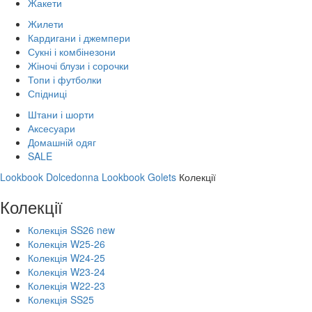
Жакети
Жилети
Кардигани і джемпери
Сукні і комбінезони
Жіночі блузи і сорочки
Топи і футболки
Спідниці
Штани і шорти
Аксесуари
Домашній одяг
SALE
Lookbook Dolcedonna
Lookbook Golets
Колекції
Колекції
Колекція SS26 new
Колекція W25-26
Колекція W24-25
Колекція W23-24
Колекція W22-23
Колекція SS25