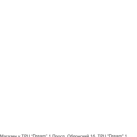
Магазин у ТРЦ “Dream” 1
Просп. Облонский 1б, ТРЦ "Dream" 1