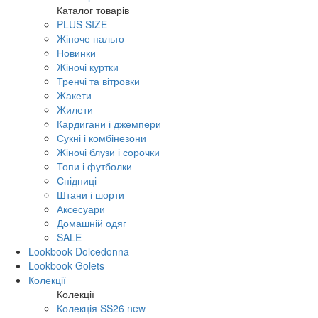
Каталог товарів
PLUS SIZE
Жіноче пальто
Новинки
Жіночі куртки
Тренчі та вітровки
Жакети
Жилети
Кардигани і джемпери
Сукні і комбінезони
Жіночі блузи і сорочки
Топи і футболки
Спідниці
Штани і шорти
Аксесуари
Домашній одяг
SALE
Lookbook Dolcedonna
Lookbook Golets
Колекції
Колекції
Колекція SS26 new