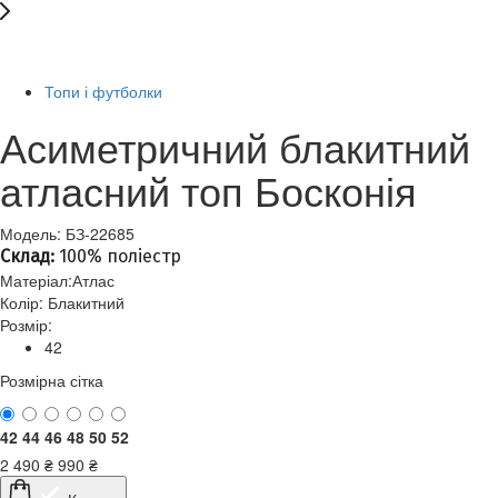
-61%
Топи і футболки
Асиметричний блакитний
атласний топ Босконія
Модель: БЗ-22685
Склад:
100% поліестр
Матеріал:
Атлас
Колір:
Блакитний
Розмір:
42
Розмірна сітка
42
44
46
48
50
52
2 490
₴
990
₴