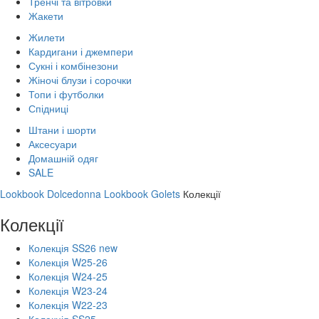
Тренчі та вітровки
Жакети
Жилети
Кардигани і джемпери
Сукні і комбінезони
Жіночі блузи і сорочки
Топи і футболки
Спідниці
Штани і шорти
Аксесуари
Домашній одяг
SALE
Lookbook Dolcedonna
Lookbook Golets
Колекції
Колекції
Колекція SS26 new
Колекція W25-26
Колекція W24-25
Колекція W23-24
Колекція W22-23