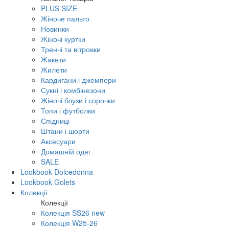
PLUS SIZE
Жіноче пальто
Новинки
Жіночі куртки
Тренчі та вітровки
Жакети
Жилети
Кардигани і джемпери
Сукні і комбінезони
Жіночі блузи і сорочки
Топи і футболки
Спідниці
Штани і шорти
Аксесуари
Домашній одяг
SALE
Lookbook Dolcedonna
Lookbook Golets
Колекції
Колекції
Колекція SS26 new
Колекція W25-26