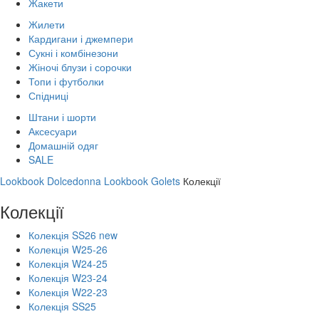
Жакети
Жилети
Кардигани і джемпери
Сукні і комбінезони
Жіночі блузи і сорочки
Топи і футболки
Спідниці
Штани і шорти
Аксесуари
Домашній одяг
SALE
Lookbook Dolcedonna
Lookbook Golets
Колекції
Колекції
Колекція SS26 new
Колекція W25-26
Колекція W24-25
Колекція W23-24
Колекція W22-23
Колекція SS25