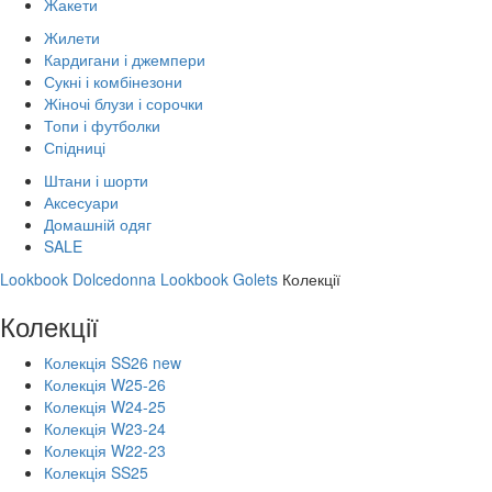
Жакети
Жилети
Кардигани і джемпери
Сукні і комбінезони
Жіночі блузи і сорочки
Топи і футболки
Спідниці
Штани і шорти
Аксесуари
Домашній одяг
SALE
Lookbook Dolcedonna
Lookbook Golets
Колекції
Колекції
Колекція SS26 new
Колекція W25-26
Колекція W24-25
Колекція W23-24
Колекція W22-23
Колекція SS25