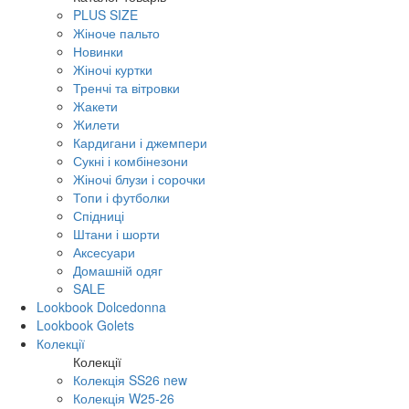
PLUS SIZE
Жіноче пальто
Новинки
Жіночі куртки
Тренчі та вітровки
Жакети
Жилети
Кардигани і джемпери
Сукні і комбінезони
Жіночі блузи і сорочки
Топи і футболки
Спідниці
Штани і шорти
Аксесуари
Домашній одяг
SALE
Lookbook Dolcedonna
Lookbook Golets
Колекції
Колекції
Колекція SS26 new
Колекція W25-26