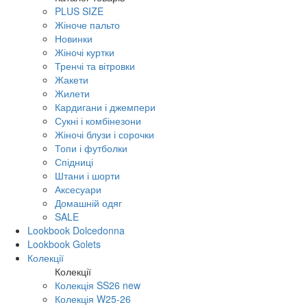
PLUS SIZE
Жіноче пальто
Новинки
Жіночі куртки
Тренчі та вітровки
Жакети
Жилети
Кардигани і джемпери
Сукні і комбінезони
Жіночі блузи і сорочки
Топи і футболки
Спідниці
Штани і шорти
Аксесуари
Домашній одяг
SALE
Lookbook Dolcedonna
Lookbook Golets
Колекції
Колекції
Колекція SS26 new
Колекція W25-26