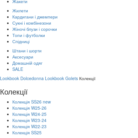
Жакети
Жилети
Кардигани і джемпери
Сукні і комбінезони
Жіночі блузи і сорочки
Топи і футболки
Спідниці
Штани і шорти
Аксесуари
Домашній одяг
SALE
Lookbook Dolcedonna
Lookbook Golets
Колекції
Колекції
Колекція SS26 new
Колекція W25-26
Колекція W24-25
Колекція W23-24
Колекція W22-23
Колекція SS25