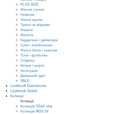
PLUS SIZE
Жіноче пальто
Новинки
Жіночі куртки
Тренчі та вітровки
Жакети
Жилети
Кардигани і джемпери
Сукні і комбінезони
Жіночі блузи і сорочки
Топи і футболки
Спідниці
Штани і шорти
Аксесуари
Домашній одяг
SALE
Lookbook Dolcedonna
Lookbook Golets
Колекції
Колекції
Колекція SS26 new
Колекція W25-26