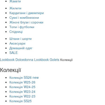
Жакети
Жилети
Кардигани і джемпери
Сукні і комбінезони
Жіночі блузи і сорочки
Топи і футболки
Спідниці
Штани і шорти
Аксесуари
Домашній одяг
SALE
Lookbook Dolcedonna
Lookbook Golets
Колекції
Колекції
Колекція SS26 new
Колекція W25-26
Колекція W24-25
Колекція W23-24
Колекція W22-23
Колекція SS25