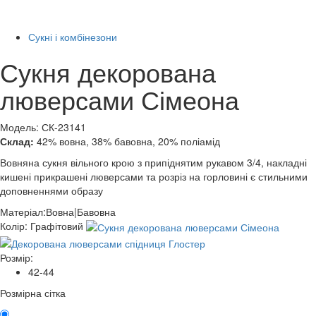
Останній розмір
-86%
Сукні і комбінезони
Сукня декорована
люверсами Сімеона
Модель: СК-23141
Склад:
42% вовна, 38% бавовна, 20% поліамід
Вовняна сукня вільного крою з припіднятим рукавом 3/4, накладні
кишені прикрашені люверсами та розріз на горловині є стильними
доповненнями образу
Матеріал:
Вовна|Бавовна
Колір:
Графітовий
Розмір:
42-44
Розмірна сітка