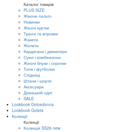
Каталог товарів
PLUS SIZE
Жіноче пальто
Новинки
Жіночі куртки
Тренчі та вітровки
Жакети
Жилети
Кардигани і джемпери
Сукні і комбінезони
Жіночі блузи і сорочки
Топи і футболки
Спідниці
Штани і шорти
Аксесуари
Домашній одяг
SALE
Lookbook Dolcedonna
Lookbook Golets
Колекції
Колекції
Колекція SS26 new