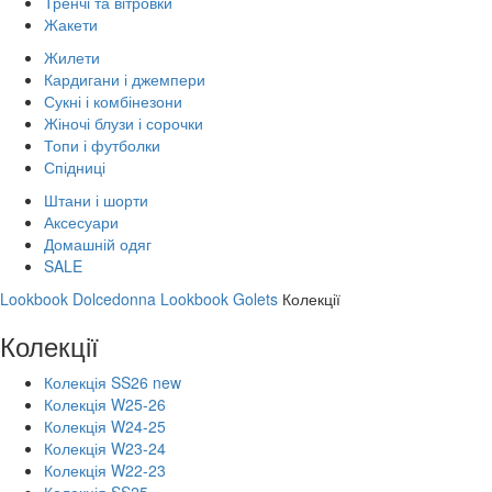
Тренчі та вітровки
Жакети
Жилети
Кардигани і джемпери
Сукні і комбінезони
Жіночі блузи і сорочки
Топи і футболки
Спідниці
Штани і шорти
Аксесуари
Домашній одяг
SALE
Lookbook Dolcedonna
Lookbook Golets
Колекції
Колекції
Колекція SS26 new
Колекція W25-26
Колекція W24-25
Колекція W23-24
Колекція W22-23