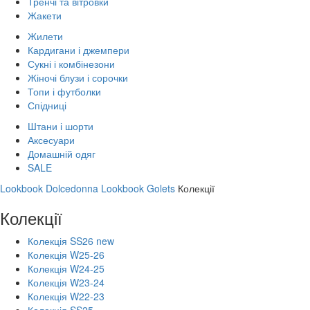
Тренчі та вітровки
Жакети
Жилети
Кардигани і джемпери
Сукні і комбінезони
Жіночі блузи і сорочки
Топи і футболки
Спідниці
Штани і шорти
Аксесуари
Домашній одяг
SALE
Lookbook Dolcedonna
Lookbook Golets
Колекції
Колекції
Колекція SS26 new
Колекція W25-26
Колекція W24-25
Колекція W23-24
Колекція W22-23