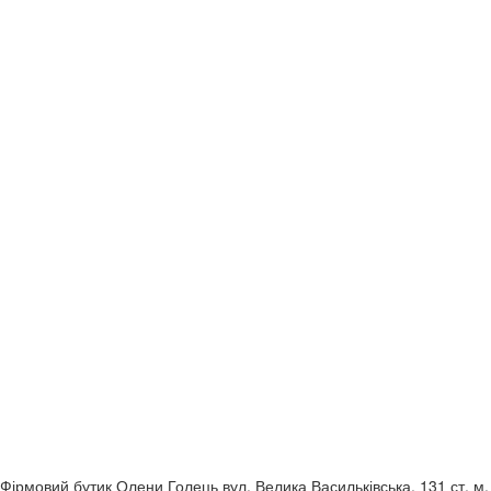
Фірмовий бутик Олени Голець
вул. Велика Васильківська, 131
ст. м.