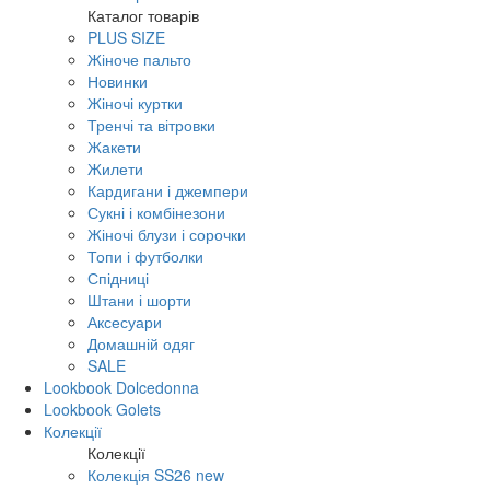
Каталог товарів
PLUS SIZE
Жіноче пальто
Новинки
Жіночі куртки
Тренчі та вітровки
Жакети
Жилети
Кардигани і джемпери
Сукні і комбінезони
Жіночі блузи і сорочки
Топи і футболки
Спідниці
Штани і шорти
Аксесуари
Домашній одяг
SALE
Lookbook Dolcedonna
Lookbook Golets
Колекції
Колекції
Колекція SS26 new