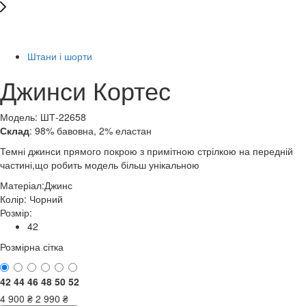
-39%
Штани і шорти
Джинси Кортес
Модель: ШТ-22658
Склад
: 98% бавовна, 2% еластан
Темні джинси прямого покрою з примітною стрілкою на передній
частині,що робить модель більш унікальною
Матеріал:
Джинс
Колір:
Чорний
Розмір:
42
Розмірна сітка
42
44
46
48
50
52
4 900
₴
2 990
₴