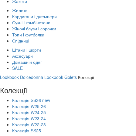
Жакети
Жилети
Кардигани і джемпери
Сукні і комбінезони
Жіночі блузи і сорочки
Топи і футболки
Спідниці
Штани і шорти
Аксесуари
Домашній одяг
SALE
Lookbook Dolcedonna
Lookbook Golets
Колекції
Колекції
Колекція SS26 new
Колекція W25-26
Колекція W24-25
Колекція W23-24
Колекція W22-23
Колекція SS25