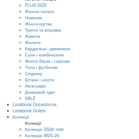
PLUS SIZE
Жіноче пальто
Новинки
Жіночі куртки
Тренчі та вітровки
Жакети
Жилети
Кардигани і джемпери
Сукні і комбінезони
Жіночі блузи і сорочки
Топи і футболки
Спідниці
Штани і шорти
Аксесуари
Домашній одяг
SALE
Lookbook Dolcedonna
Lookbook Golets
Колекції
Колекції
Колекція SS26 new
Колекція W25-26