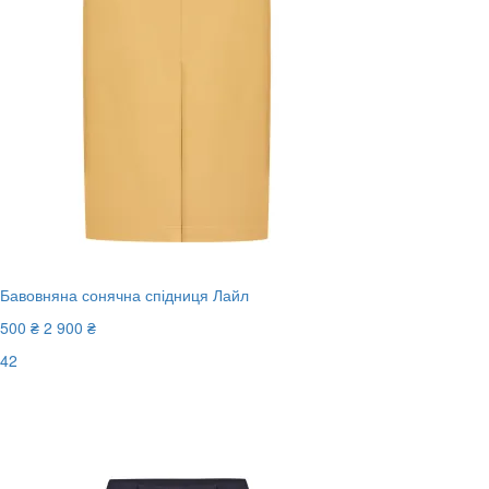
Бавовняна сонячна спідниця Лайл
500 ₴
2 900 ₴
42
Останній розмір
-83%