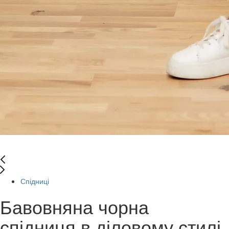
Спідниці
Бавовняна чорна
спідниця в діловому стилі