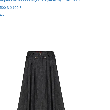
Чорна бавовняна спідниця в діловому стилі Лайл
500 ₴
2 900 ₴
46
Останній розмір
-83%