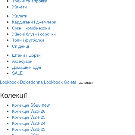
Тренчі та вітровки
Жакети
Жилети
Кардигани і джемпери
Сукні і комбінезони
Жіночі блузи і сорочки
Топи і футболки
Спідниці
Штани і шорти
Аксесуари
Домашній одяг
SALE
Lookbook Dolcedonna
Lookbook Golets
Колекції
Колекції
Колекція SS26 new
Колекція W25-26
Колекція W24-25
Колекція W23-24
Колекція W22-23