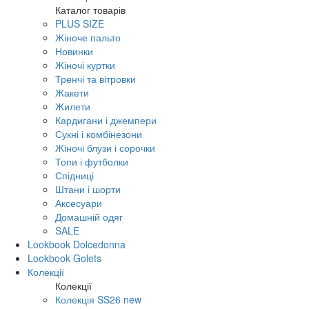
Каталог товарів
PLUS SIZE
Жіноче пальто
Новинки
Жіночі куртки
Тренчі та вітровки
Жакети
Жилети
Кардигани і джемпери
Сукні і комбінезони
Жіночі блузи і сорочки
Топи і футболки
Спідниці
Штани і шорти
Аксесуари
Домашній одяг
SALE
Lookbook Dolcedonna
Lookbook Golets
Колекції
Колекції
Колекція SS26 new