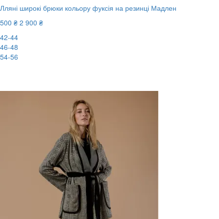
Лляні широкі брюки кольору фуксія на резинці Мадлен
500 ₴
2 900 ₴
42-44
46-48
54-56
New
-83%