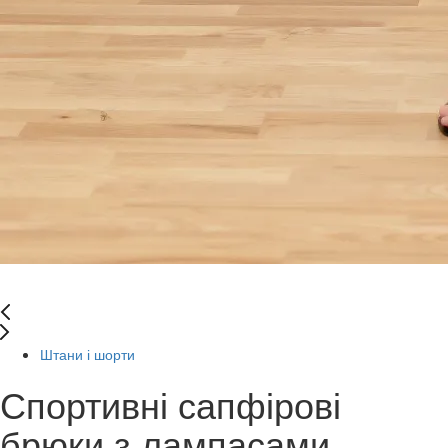
Штани і шорти
Спортивні сапфірові
брюки з лампасами