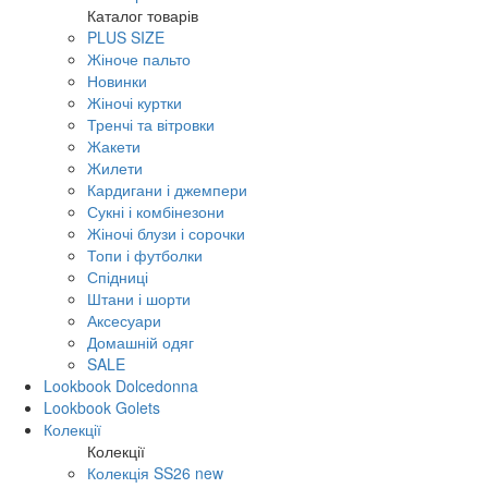
Каталог товарів
PLUS SIZE
Жіноче пальто
Новинки
Жіночі куртки
Тренчі та вітровки
Жакети
Жилети
Кардигани і джемпери
Сукні і комбінезони
Жіночі блузи і сорочки
Топи і футболки
Спідниці
Штани і шорти
Аксесуари
Домашній одяг
SALE
Lookbook Dolcedonna
Lookbook Golets
Колекції
Колекції
Колекція SS26 new