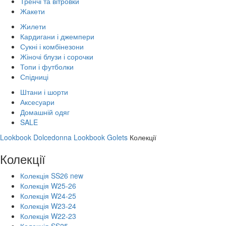
Тренчі та вітровки
Жакети
Жилети
Кардигани і джемпери
Сукні і комбінезони
Жіночі блузи і сорочки
Топи і футболки
Спідниці
Штани і шорти
Аксесуари
Домашній одяг
SALE
Lookbook Dolcedonna
Lookbook Golets
Колекції
Колекції
Колекція SS26 new
Колекція W25-26
Колекція W24-25
Колекція W23-24
Колекція W22-23