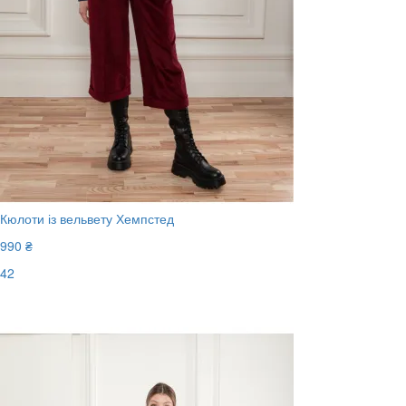
Кюлоти із вельвету Хемпстед
990 ₴
42
Останній розмір