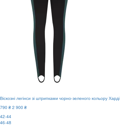
Віскозні легінси зі штрипками чорно-зеленого кольору Харді
790 ₴
2 900 ₴
42-44
46-48
-73%