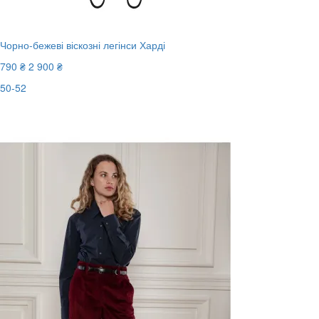
Чорно-бежеві віскозні легінси Харді
790 ₴
2 900 ₴
50-52
Останній розмір
-73%