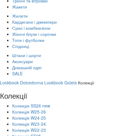
Тренчі та вітровки
Жакети
Жилети
Кардигани і джемпери
Сукні і комбінезони
Жіночі блузи і сорочки
Топи і футболки
Спідниці
Штани і шорти
Аксесуари
Домашній одяг
SALE
Lookbook Dolcedonna
Lookbook Golets
Колекції
Колекції
Колекція SS26 new
Колекція W25-26
Колекція W24-25
Колекція W23-24
Колекція W22-23