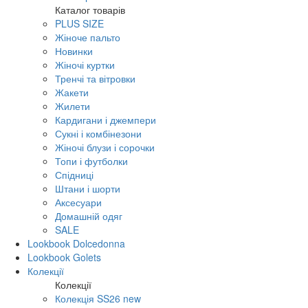
Каталог товарів
PLUS SIZE
Жіноче пальто
Новинки
Жіночі куртки
Тренчі та вітровки
Жакети
Жилети
Кардигани і джемпери
Сукні і комбінезони
Жіночі блузи і сорочки
Топи і футболки
Спідниці
Штани і шорти
Аксесуари
Домашній одяг
SALE
Lookbook Dolcedonna
Lookbook Golets
Колекції
Колекції
Колекція SS26 new