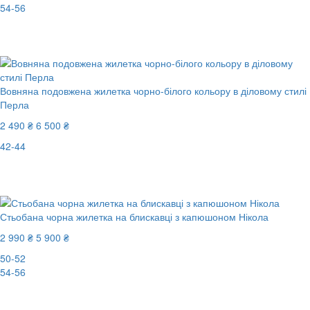
54-56
Останній розмір
-60%
Вовняна подовжена жилетка чорно-білого кольору в діловому стилі
Перла
2 490 ₴
6 500 ₴
42-44
Останній розмір
-62%
Стьобана чорна жилетка на блискавці з капюшоном Нікола
2 990 ₴
5 900 ₴
50-52
54-56
New
-50%