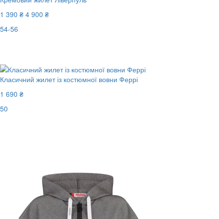
1 390 ₴
4 900 ₴
54-56
Останній розмір
-72%
Класичний жилет із костюмної вовни Феррі
1 690 ₴
50
Останній розмір