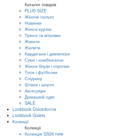
Каталог товарів
PLUS SIZE
Жіноче пальто
Новинки
Жіночі куртки
Тренчі та вітровки
Жакети
Жилети
Кардигани і джемпери
Сукні і комбінезони
Жіночі блузи і сорочки
Топи і футболки
Спідниці
Штани і шорти
Аксесуари
Домашній одяг
SALE
Lookbook Dolcedonna
Lookbook Golets
Колекції
Колекції
Колекція SS26 new