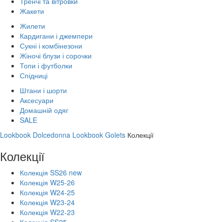
Тренчі та вітровки
Жакети
Жилети
Кардигани і джемпери
Сукні і комбінезони
Жіночі блузи і сорочки
Топи і футболки
Спідниці
Штани і шорти
Аксесуари
Домашній одяг
SALE
Lookbook Dolcedonna
Lookbook Golets
Колекції
Колекції
Колекція SS26 new
Колекція W25-26
Колекція W24-25
Колекція W23-24
Колекція W22-23