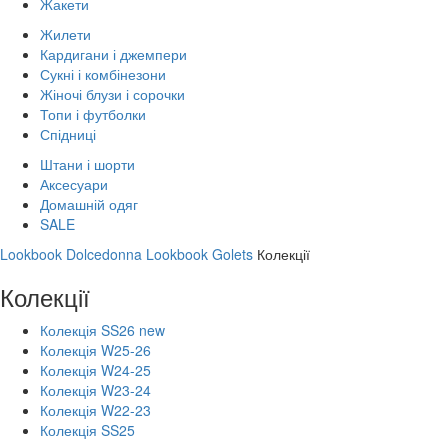
Жакети
Жилети
Кардигани і джемпери
Сукні і комбінезони
Жіночі блузи і сорочки
Топи і футболки
Спідниці
Штани і шорти
Аксесуари
Домашній одяг
SALE
Lookbook Dolcedonna
Lookbook Golets
Колекції
Колекції
Колекція SS26 new
Колекція W25-26
Колекція W24-25
Колекція W23-24
Колекція W22-23
Колекція SS25