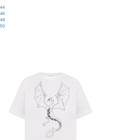
44
46
48
50
-56%