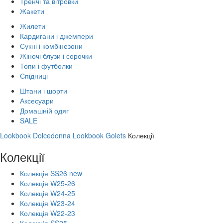
Тренчі та вітровки
Жакети
Жилети
Кардигани і джемпери
Сукні і комбінезони
Жіночі блузи і сорочки
Топи і футболки
Спідниці
Штани і шорти
Аксесуари
Домашній одяг
SALE
Lookbook Dolcedonna
Lookbook Golets
Колекції
Колекції
Колекція SS26 new
Колекція W25-26
Колекція W24-25
Колекція W23-24
Колекція W22-23