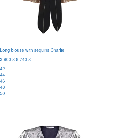
Long blouse with sequins Charlie
3 900 ₴
8 740 ₴
42
44
46
48
50
-56%