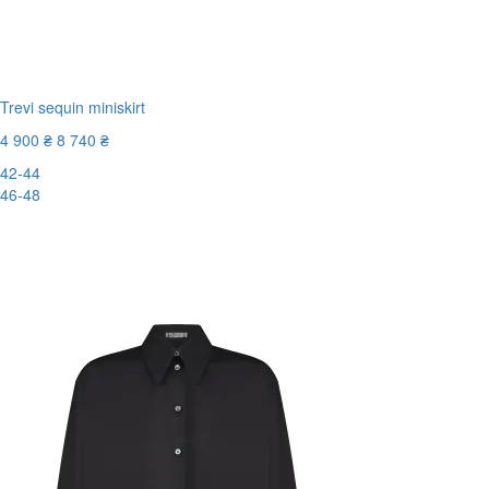
Trevi sequin miniskirt
4 900 ₴
8 740 ₴
42-44
46-48
-44%