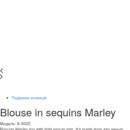
-44%
Подіумна колекція
Blouse in sequins Marley
Модель: Б-5022
Popular Marley top with light sequin trim. It's made from airy sequin