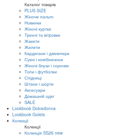
Каталог товарів
PLUS SIZE
Жіноче пальто
Новинки
Жіночі куртки
Тренчі та вітровки
Жакети
Жилети
Кардигани і джемпери
Сукні і комбінезони
Жіночі блузи і сорочки
Топи і футболки
Спідниці
Штани і шорти
Аксесуари
Домашній одяг
SALE
Lookbook Dolcedonna
Lookbook Golets
Колекції
Колекції
Колекція SS26 new