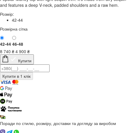
and features a deep V-neck, padded shoulders and a raw hem.
Розмір:
42-44
Розмірна сітка
42-44
46-48
8 740
₴
4 900
₴
Купити
Поради по стилю, розміру, доставки та догляду за виробом