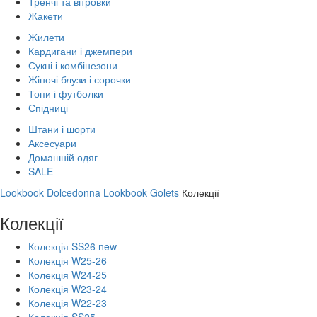
Тренчі та вітровки
Жакети
Жилети
Кардигани і джемпери
Сукні і комбінезони
Жіночі блузи і сорочки
Топи і футболки
Спідниці
Штани і шорти
Аксесуари
Домашній одяг
SALE
Lookbook Dolcedonna
Lookbook Golets
Колекції
Колекції
Колекція SS26 new
Колекція W25-26
Колекція W24-25
Колекція W23-24
Колекція W22-23