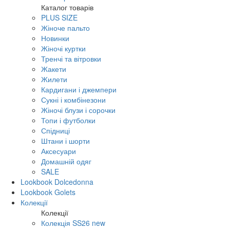
Каталог товарів
PLUS SIZE
Жіноче пальто
Новинки
Жіночі куртки
Тренчі та вітровки
Жакети
Жилети
Кардигани і джемпери
Сукні і комбінезони
Жіночі блузи і сорочки
Топи і футболки
Спідниці
Штани і шорти
Аксесуари
Домашній одяг
SALE
Lookbook Dolcedonna
Lookbook Golets
Колекції
Колекції
Колекція SS26 new