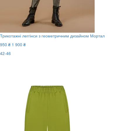
Трикотажні леггінси з геометричним дизайном Мортал
950 ₴
1 900 ₴
42-46
Останній розмір
-50%