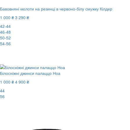
Бавовняні кюлоти на резинці в червоно-білу смужку Кілдер
1 000 ₴
3 290 ₴
42-44
46-48
50-52
54-56
New
-70%
Білосніжні джинси палаццо Ноа
1 000 ₴
4 900 ₴
44
56
-80%