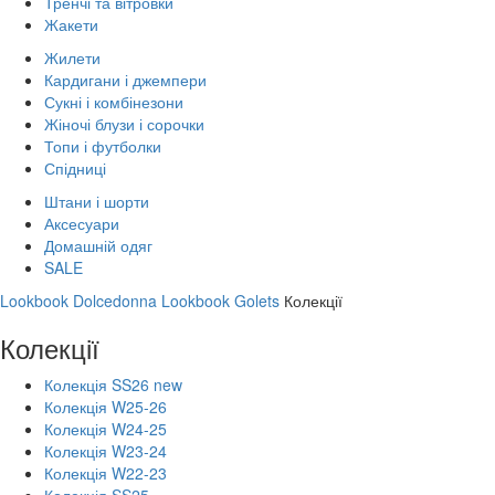
Тренчі та вітровки
Жакети
Жилети
Кардигани і джемпери
Сукні і комбінезони
Жіночі блузи і сорочки
Топи і футболки
Спідниці
Штани і шорти
Аксесуари
Домашній одяг
SALE
Lookbook Dolcedonna
Lookbook Golets
Колекції
Колекції
Колекція SS26 new
Колекція W25-26
Колекція W24-25
Колекція W23-24
Колекція W22-23