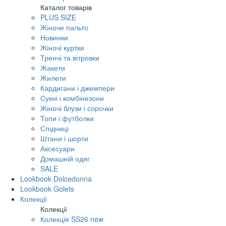
Каталог товарів
PLUS SIZE
Жіноче пальто
Новинки
Жіночі куртки
Тренчі та вітровки
Жакети
Жилети
Кардигани і джемпери
Сукні і комбінезони
Жіночі блузи і сорочки
Топи і футболки
Спідниці
Штани і шорти
Аксесуари
Домашній одяг
SALE
Lookbook Dolcedonna
Lookbook Golets
Колекції
Колекції
Колекція SS26 new