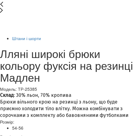
New
Останній розмір
-83%
Штани і шорти
Лляні широкі брюки
кольору фуксія на резинці
Мадлен
Модель: ТР-25385
Склад
: 30% льон, 70% кропива
Брюки вільного крою на резинці з льону, що буде
приємно холодити тіло влітку. Можна комбінувати з
сорочками з комплекту або бавовняними футболками
Розмір:
54-56