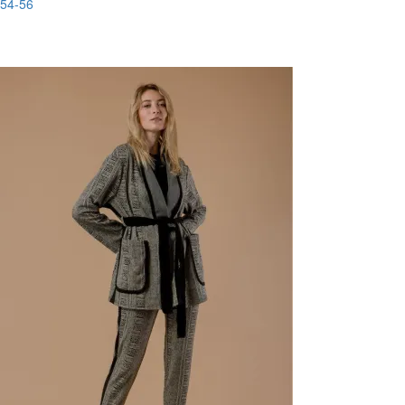
54-56
New
-83%