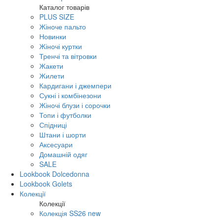
Каталог товарів
PLUS SIZE
Жіноче пальто
Новинки
Жіночі куртки
Тренчі та вітровки
Жакети
Жилети
Кардигани і джемпери
Сукні і комбінезони
Жіночі блузи і сорочки
Топи і футболки
Спідниці
Штани і шорти
Аксесуари
Домашній одяг
SALE
Lookbook Dolcedonna
Lookbook Golets
Колекції
Колекції
Колекція SS26 new