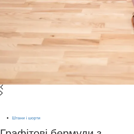
New
-70%
Штани і шорти
Графітові бермуди з