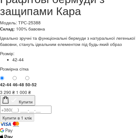
защипами Кара
Модель: ТРС-25388
Склад:
100% бавовна
Ідеально зручні та функціональні бермуди з натуральної легенької
бавовни, стануть ідеальним елементом під будь-який образ
Розмір:
42-44
Розмірна сітка
42-44
46-48
50-52
3 290
₴
1 000
₴
Купити