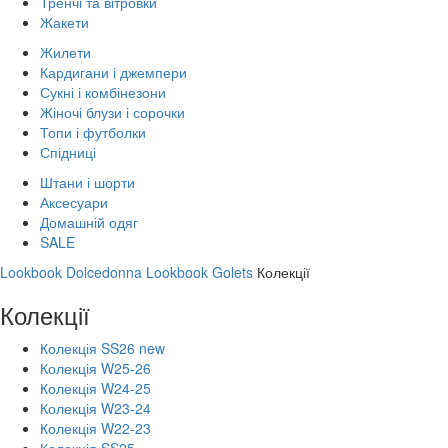
Тренчі та вітровки
Жакети
Жилети
Кардигани і джемпери
Сукні і комбінезони
Жіночі блузи і сорочки
Топи і футболки
Спідниці
Штани і шорти
Аксесуари
Домашній одяг
SALE
Lookbook Dolcedonna
Lookbook Golets
Колекції
Колекції
Колекція SS26 new
Колекція W25-26
Колекція W24-25
Колекція W23-24
Колекція W22-23