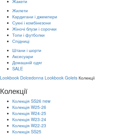
Жакети
Жилети
Кардигани і джемпери
Сукні і комбінезони
Жіночі блузи і сорочки
Топи і футболки
Спідниці
Штани і шорти
Аксесуари
Домашній одяг
SALE
Lookbook Dolcedonna
Lookbook Golets
Колекції
Колекції
Колекція SS26 new
Колекція W25-26
Колекція W24-25
Колекція W23-24
Колекція W22-23
Колекція SS25