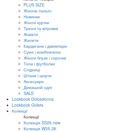
PLUS SIZE
Жіноче пальто
Новинки
Жіночі куртки
Тренчі та вітровки
Жакети
Жилети
Кардигани і джемпери
Сукні і комбінезони
Жіночі блузи і сорочки
Топи і футболки
Спідниці
Штани і шорти
Аксесуари
Домашній одяг
SALE
Lookbook Dolcedonna
Lookbook Golets
Колекції
Колекції
Колекція SS26 new
Колекція W25-26