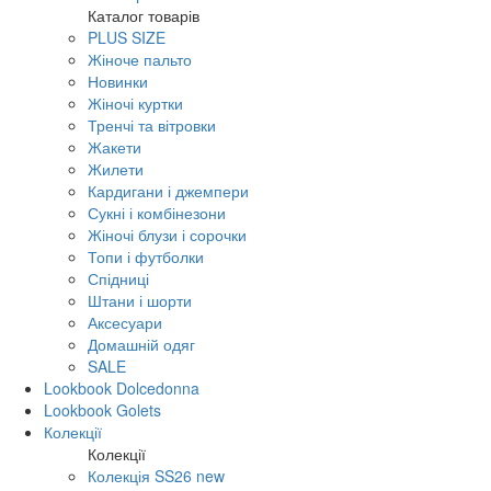
Каталог товарів
PLUS SIZE
Жіноче пальто
Новинки
Жіночі куртки
Тренчі та вітровки
Жакети
Жилети
Кардигани і джемпери
Сукні і комбінезони
Жіночі блузи і сорочки
Топи і футболки
Спідниці
Штани і шорти
Аксесуари
Домашній одяг
SALE
Lookbook Dolcedonna
Lookbook Golets
Колекції
Колекції
Колекція SS26 new