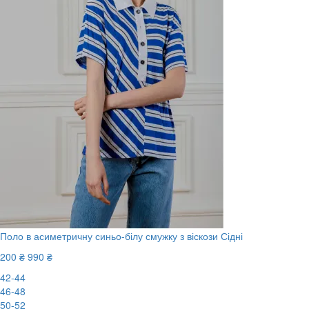
Поло в асиметричну синьо-білу смужку з віскози Сідні
200 ₴
990 ₴
42-44
46-48
50-52