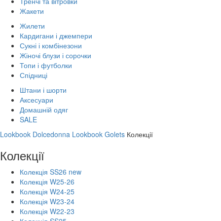
Тренчі та вітровки
Жакети
Жилети
Кардигани і джемпери
Сукні і комбінезони
Жіночі блузи і сорочки
Топи і футболки
Спідниці
Штани і шорти
Аксесуари
Домашній одяг
SALE
Lookbook Dolcedonna
Lookbook Golets
Колекції
Колекції
Колекція SS26 new
Колекція W25-26
Колекція W24-25
Колекція W23-24
Колекція W22-23