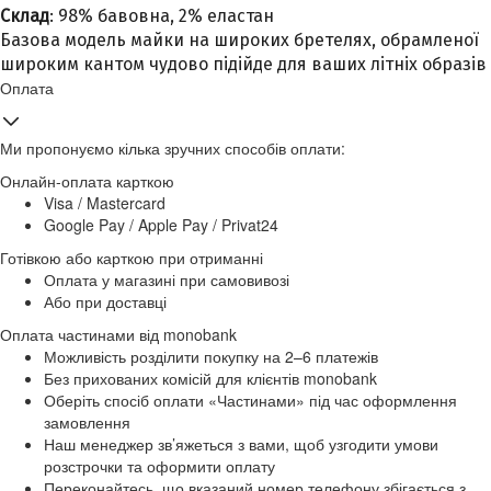
Склад
: 98% бавовна, 2% еластан
Базова модель майки на широких бретелях, обрамленої
широким кантом чудово підійде для ваших літніх образів
Оплата
Ми пропонуємо кілька зручних способів оплати:
Онлайн-оплата карткою
Visa / Mastercard
Google Pay / Apple Pay / Privat24
Готівкою або карткою при отриманні
Оплата у магазині при самовивозі
Або при доставці
Оплата частинами від monobank
Можливість розділити покупку на 2–6 платежів
Без прихованих комісій для клієнтів monobank
Оберіть спосіб оплати «Частинами» під час оформлення
замовлення
Наш менеджер зв’яжеться з вами, щоб узгодити умови
розстрочки та оформити оплату
Переконайтесь, що вказаний номер телефону збігається з