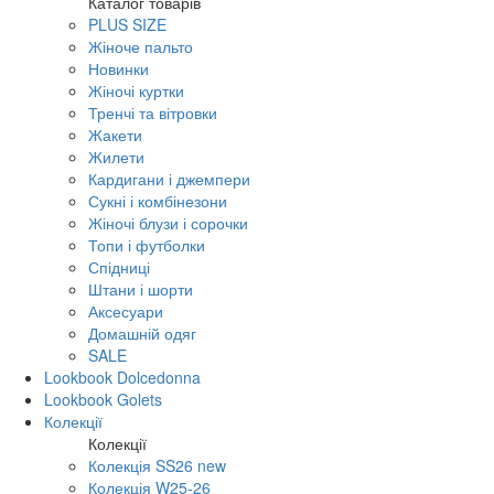
Каталог товарів
PLUS SIZE
Жіноче пальто
Новинки
Жіночі куртки
Тренчі та вітровки
Жакети
Жилети
Кардигани і джемпери
Сукні і комбінезони
Жіночі блузи і сорочки
Топи і футболки
Спідниці
Штани і шорти
Аксесуари
Домашній одяг
SALE
Lookbook Dolcedonna
Lookbook Golets
Колекції
Колекції
Колекція SS26 new
Колекція W25-26