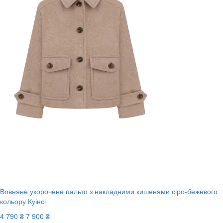
Вовняне укорочене пальто з накладними кишенями сіро-бежевого
кольору Куінсі
4 790 ₴
7 900 ₴