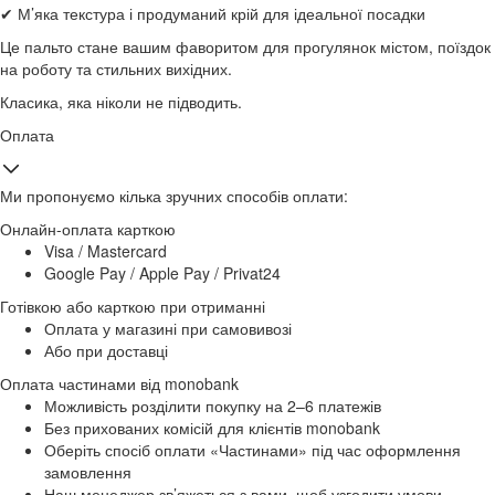
✔ М’яка текстура і продуманий крій для ідеальної посадки
Це пальто стане вашим фаворитом для прогулянок містом, поїздок
на роботу та стильних вихідних.
Класика, яка ніколи не підводить.
Оплата
Ми пропонуємо кілька зручних способів оплати:
Онлайн-оплата карткою
Visa / Mastercard
Google Pay / Apple Pay / Privat24
Готівкою або карткою при отриманні
Оплата у магазині при самовивозі
Або при доставці
Оплата частинами від monobank
Можливість розділити покупку на 2–6 платежів
Без прихованих комісій для клієнтів monobank
Оберіть спосіб оплати «Частинами» під час оформлення
замовлення
Наш менеджер зв’яжеться з вами, щоб узгодити умови