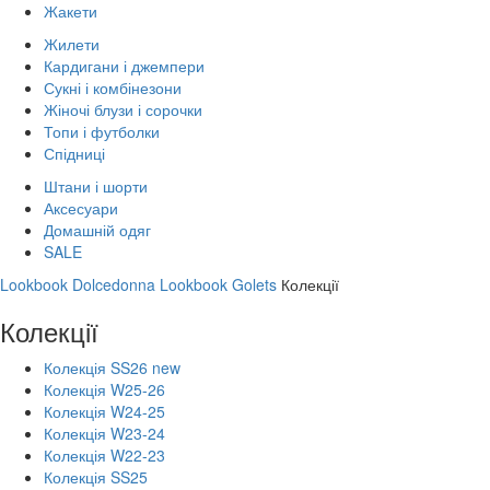
Жакети
Жилети
Кардигани і джемпери
Сукні і комбінезони
Жіночі блузи і сорочки
Топи і футболки
Спідниці
Штани і шорти
Аксесуари
Домашній одяг
SALE
Lookbook Dolcedonna
Lookbook Golets
Колекції
Колекції
Колекція SS26 new
Колекція W25-26
Колекція W24-25
Колекція W23-24
Колекція W22-23
Колекція SS25