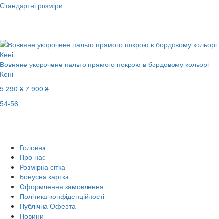
Стандартні розміри
New
-40%
Вовняне укорочене пальто прямого покрою в бордовому кольорі
Кені
5 290 ₴
7 900 ₴
54-56
New
Останній розмір
-34%
Головна
Про нас
Розмірна сітка
Бонусна картка
Оформлення замовлення
Політика конфіденційності
Публічна Оферта
Новини