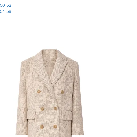
50-52
54-56
New
-40%