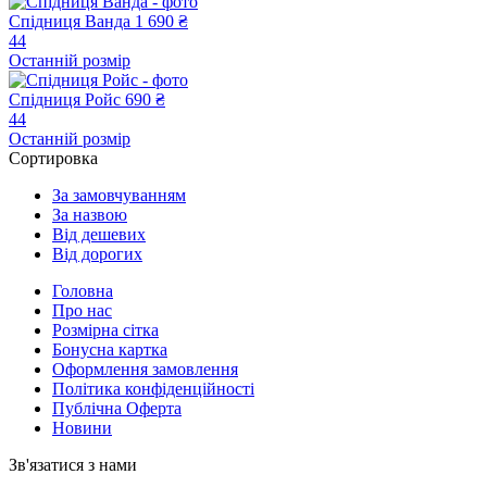
Спідниця Ванда
1 690 ₴
44
Останній розмір
Спідниця Ройс
690 ₴
44
Останній розмір
Сортировка
За замовчуванням
За назвою
Від дешевих
Від дорогих
Головна
Про нас
Розмірна сітка
Бонусна картка
Оформлення замовлення
Політика конфіденційності
Публічна Оферта
Новини
Зв'язатися з нами