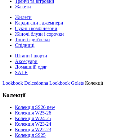
Тренчі та вітровки
Жакети
Жилети
Кардигани і джемпери
Сукні і комбінезони
Жіночі блузи і сорочки
Топи і футболки
Спідниці
Штани і шорти
Аксесуари
Домашній одяг
SALE
Lookbook Dolcedonna
Lookbook Golets
Колекції
Колекції
Колекція SS26 new
Колекція W25-26
Колекція W24-25
Колекція W23-24
Колекція W22-23
Колекція SS25