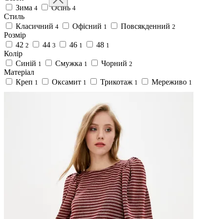
Зима
Осінь
4
4
Стиль
Класичний
Офісний
Повсякденний
4
1
2
Розмір
42
44
46
48
2
3
1
1
Колір
Синій
Смужка
Чорний
1
1
2
Матеріал
Креп
Оксамит
Трикотаж
Мереживо
1
1
1
1