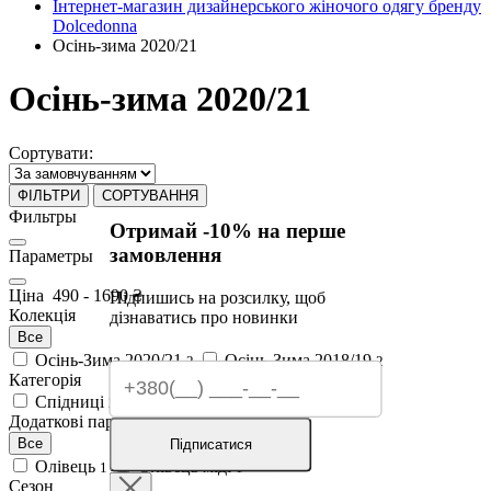
Інтернет-магазин дизайнерського жіночого одягу бренду
Dolcedonna
Осінь-зима 2020/21
Осінь-зима 2020/21
Сортувати:
ФІЛЬТРИ
СОРТУВАННЯ
Фильтры
Отримай -10% на перше
замовлення
Параметры
Ціна
490
-
1690
₴
Підпишись на розсилку, щоб
Колекція
дізнаватись про новинки
Все
Осінь-Зима 2020/21
Осінь-Зима 2018/19
2
2
Категорія
Спідниці
Сукні і комбінезони
2
2
Додаткові параметри
Все
Підписатися
Олівець
Олівець міді
1
1
Сезон