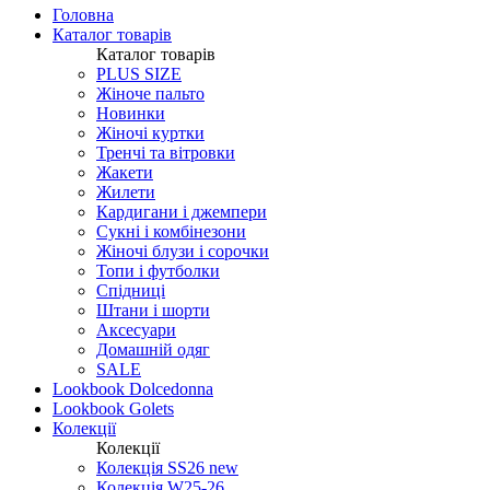
Головна
Каталог товарів
Каталог товарів
PLUS SIZE
Жіноче пальто
Новинки
Жіночі куртки
Тренчі та вітровки
Жакети
Жилети
Кардигани і джемпери
Сукні і комбінезони
Жіночі блузи і сорочки
Топи і футболки
Спідниці
Штани і шорти
Аксесуари
Домашній одяг
SALE
Lookbook Dolcedonna
Lookbook Golets
Колекції
Колекції
Колекція SS26 new
Колекція W25-26