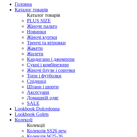
Головна
Каталог товарів
Каталог товарів
PLUS SIZE
Жіноче пальто
Новинки
Жіночі куртки
Тренчі та вітровки
Жакети
Жилети
Кардигани і джемпери
Сукні і комбінезони
Жіночі блузи і сорочки
Топи і футболки
Спідниці
Штани і шорти
Аксесуари
Домашній одяг
SALE
Lookbook Dolcedonna
Lookbook Golets
Колекції
Колекції
Колекція SS26 new
Колекція W25-26