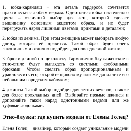
1. юбка-карандаш – эта деталь гардероба сочетается
практически с любым верхом. Однотонная юбка пастельного
цвета – отличный выбор для лета, который сделает
вышиванку основным акцентом образа, и не будет
перегружать наряд лишними цветами, принтами и деталями;
2. юбка из денима. При этом женщина может выбирать любую
длину, которая ей нравится. Такой образ будет очень
лаконичным и отлично подойдет для повседневной жизни;
3. брюки длиной по щиколотку. Гармонично блузы женские в
этно-стиле будут выглядеть со светлыми свободными
брюками. Чтобы сделать образ пропорциональным и
уравновесить его, откройте щиколотку или же дополните его
небольшим городским каблуком;
4. джинсы. Такой выбор подойдет для летних вечеров, а также
для более прохладных дней. Выбирайте прямые джинсы и
дополняйте такой наряд однотонными кедами или же
туфлями-лодочками.
Этно-блузка: где купить модели от Елены Голец?
Елена Голец – дизайнер, который создает уникальные модели