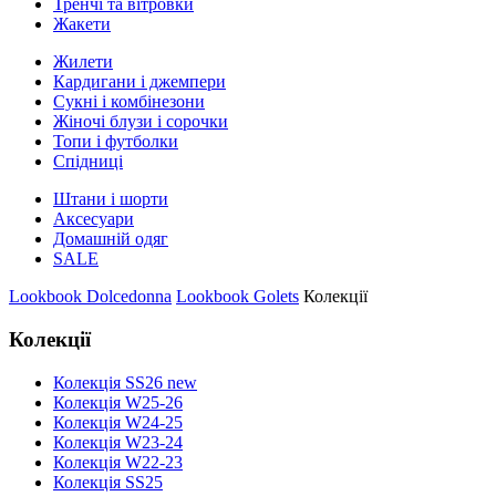
Тренчі та вітровки
Жакети
Жилети
Кардигани і джемпери
Сукні і комбінезони
Жіночі блузи і сорочки
Топи і футболки
Спідниці
Штани і шорти
Аксесуари
Домашній одяг
SALE
Lookbook Dolcedonna
Lookbook Golets
Колекції
Колекції
Колекція SS26 new
Колекція W25-26
Колекція W24-25
Колекція W23-24
Колекція W22-23
Колекція SS25