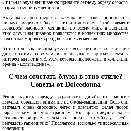
Стильная блуза-вышиванка: придайте летнему образу особого
шарма и непринужденности
Актуальная дизайнерская одежда все чаще пополняется
новыми моделями блуз в этно-стилистике. Такой элемент
гардероба выбирают женщины по всему миру, а вариации
этно-блуз и вышиванок появляются в коллекциях множества
известных мировых брендов разных сегментов.
Этно-стиль как никогда уместно выглядит в теплые летние
дни, поэтому советуем всем девушкам присмотреться к
интересным летним блузам, которые предложены в коллекции
бренда «ДольчеДонна».
С чем сочетать блузы в этно-стиле?
Советы от Dolcedonna
Решив купить одежду украинских дизайнеров, многие
девушки обращают внимание на блузы-вышиванки. Ведь они
выглядят очень свободно, легко и элегантно, делая любой
образ ярким и многогранным. Но при покупке часто
возникает вопрос: с чем же носить этно-блузу, чтобы
выглядеть гармонично? Предлагаем несколько универсальных
сочетаний: