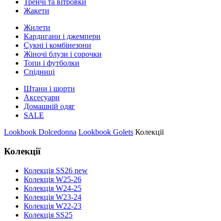
Тренчі та вітровки
Жакети
Жилети
Кардигани і джемпери
Сукні і комбінезони
Жіночі блузи і сорочки
Топи і футболки
Спідниці
Штани і шорти
Аксесуари
Домашній одяг
SALE
Lookbook Dolcedonna
Lookbook Golets
Колекції
Колекції
Колекція SS26 new
Колекція W25-26
Колекція W24-25
Колекція W23-24
Колекція W22-23
Колекція SS25