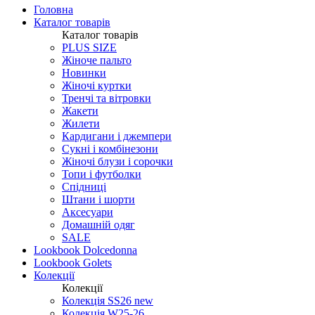
Головна
Каталог товарів
Каталог товарів
PLUS SIZE
Жіноче пальто
Новинки
Жіночі куртки
Тренчі та вітровки
Жакети
Жилети
Кардигани і джемпери
Сукні і комбінезони
Жіночі блузи і сорочки
Топи і футболки
Спідниці
Штани і шорти
Аксесуари
Домашній одяг
SALE
Lookbook Dolcedonna
Lookbook Golets
Колекції
Колекції
Колекція SS26 new
Колекція W25-26