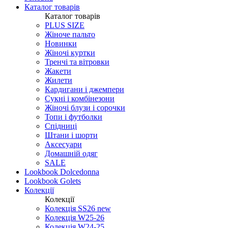
Каталог товарів
Каталог товарів
PLUS SIZE
Жіноче пальто
Новинки
Жіночі куртки
Тренчі та вітровки
Жакети
Жилети
Кардигани і джемпери
Сукні і комбінезони
Жіночі блузи і сорочки
Топи і футболки
Спідниці
Штани і шорти
Аксесуари
Домашній одяг
SALE
Lookbook Dolcedonna
Lookbook Golets
Колекції
Колекції
Колекція SS26 new
Колекція W25-26
Колекція W24-25