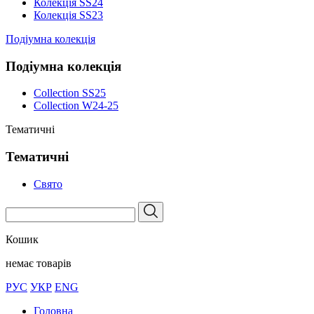
Колекція SS24
Колекція SS23
Подіумна колекція
Подіумна колекція
Collection SS25
Collection W24-25
Тематичні
Тематичні
Свято
Кошик
немає товарів
РУС
УКР
ENG
Головна