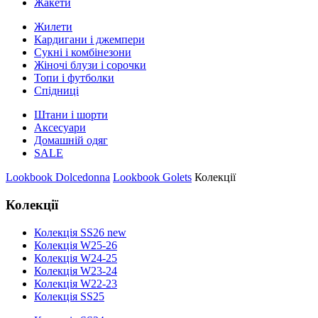
Жакети
Жилети
Кардигани і джемпери
Сукні і комбінезони
Жіночі блузи і сорочки
Топи і футболки
Спідниці
Штани і шорти
Аксесуари
Домашній одяг
SALE
Lookbook Dolcedonna
Lookbook Golets
Колекції
Колекції
Колекція SS26 new
Колекція W25-26
Колекція W24-25
Колекція W23-24
Колекція W22-23
Колекція SS25