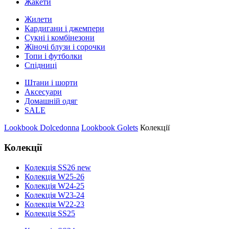
Жакети
Жилети
Кардигани і джемпери
Сукні і комбінезони
Жіночі блузи і сорочки
Топи і футболки
Спідниці
Штани і шорти
Аксесуари
Домашній одяг
SALE
Lookbook Dolcedonna
Lookbook Golets
Колекції
Колекції
Колекція SS26 new
Колекція W25-26
Колекція W24-25
Колекція W23-24
Колекція W22-23
Колекція SS25