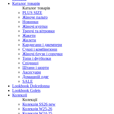
Каталог товарів
Каталог товарів
PLUS SIZE
Жіноче пальто
Новинки
Жіночі куртки
Тренчі та вітровки
Жакети
Жилети
Кардигани і джемпери
Сукні і комбінезони
Жіночі блузи і сорочки
Топи і футболки
Спідниці
Штани і шорти
Аксесуари
Домашній одяг
SALE
Lookbook Dolcedonna
Lookbook Golets
Колекції
Колекції
Колекція SS26 new
Колекція W25-26
Колекція W24-25