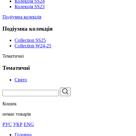
Колекція SS24
Колекція SS23
Подіумна колекція
Подіумна колекція
Collection SS25
Collection W24-25
Тематичні
Тематичні
Свято
Кошик
немає товарів
РУС
УКР
ENG
Головна