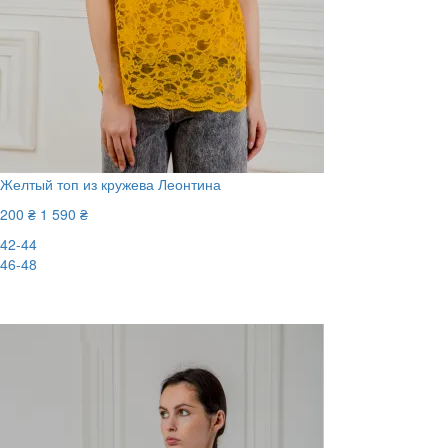
Желтый топ из кружева Леонтина
200 ₴
1 590 ₴
42-44
46-48
-88%