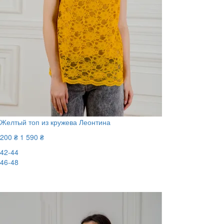
Желтый топ из кружева Леонтина
200 ₴
1 590 ₴
42-44
46-48
-88%