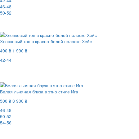
42-44
46-48
50-52
-88%
Хлопковый топ в красно-белой полоске Хейс
490 ₴
1 990 ₴
42-44
Последний размер
-76%
Белая льняная блуза в этно стиле Ига
500 ₴
3 900 ₴
46-48
50-52
54-56
-88%