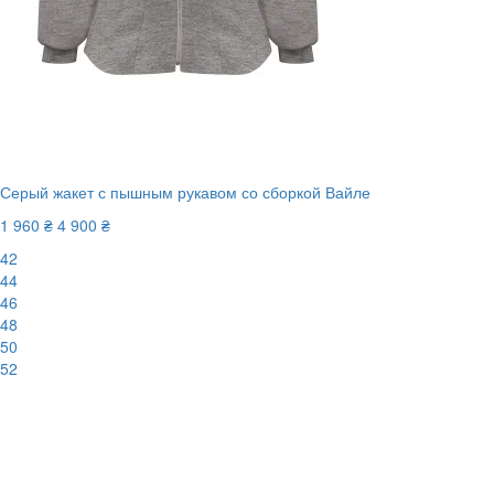
Серый жакет с пышным рукавом со сборкой Вайле
1 960 ₴
4 900 ₴
42
44
46
48
50
52
-60%