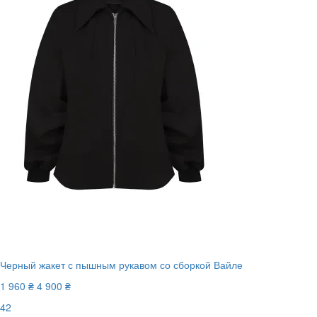
Черный жакет с пышным рукавом со сборкой Вайле
1 960 ₴
4 900 ₴
42