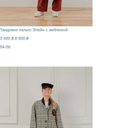
Твидовое пальто Элейн с эмблемой
3 490 ₴
8 900 ₴
54-56
Последний размер
-61%