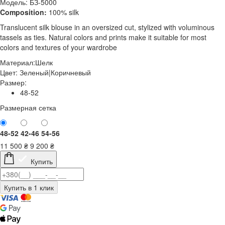
Модель: БЗ-5000
Composition:
100% silk
Translucent silk blouse in an oversized cut, stylized with voluminous
tassels as ties. Natural colors and prints make it suitable for most
colors and textures of your wardrobe
Материал:
Шелк
Цвет:
Зеленый|Коричневый
Размер:
48-52
Размерная сетка
48-52
42-46
54-56
11 500
₴
9 200
₴
Купить