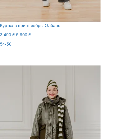
Куртка в принт зебры Олбанс
3 490 ₴
5 900 ₴
54-56
Последний размер
-41%