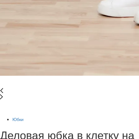
-58%
Юбки
Деловая юбка в клетку на