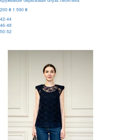
Кружевная бирюзовая блуза Леонтина
200 ₴
1 590 ₴
42-44
46-48
50-52
-88%