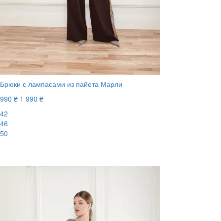
Брюки с лампасами из пайета Марли
990 ₴
1 990 ₴
42
46
50
-51%