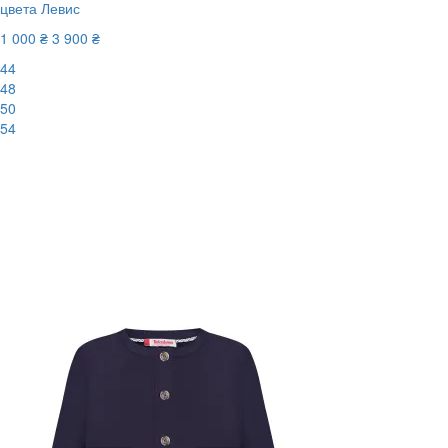
цвета Левис
1 000 ₴
3 900 ₴
44
48
50
54
New
-75%