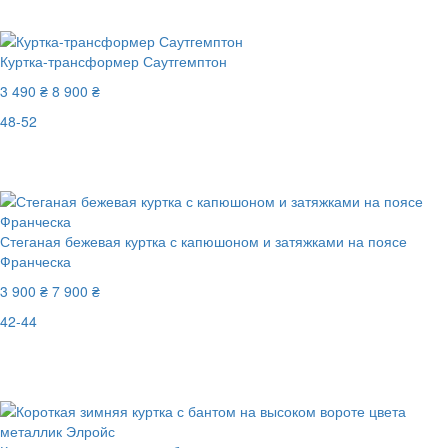
-11%
Куртка-трансформер Саутгемптон
3 490 ₴
8 900 ₴
48-52
Последний размер
-61%
Стеганая бежевая куртка с капюшоном и затяжками на поясе
Франческа
3 900 ₴
7 900 ₴
42-44
New
Последний размер
-51%