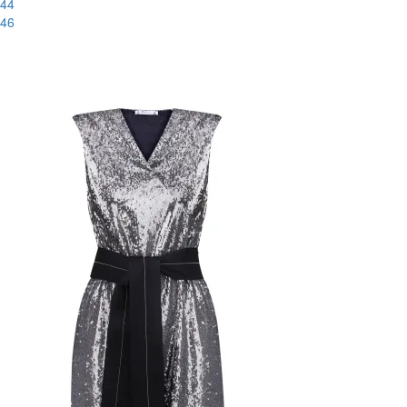
44
46
-44%