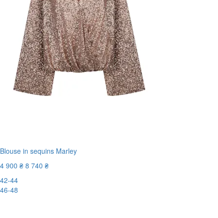
Blouse in sequins Marley
4 900 ₴
8 740 ₴
42-44
46-48
-44%