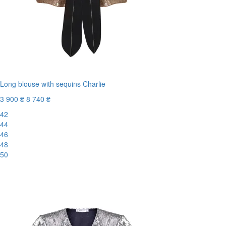
Long blouse with sequins Charlie
3 900 ₴
8 740 ₴
42
44
46
48
50
-56%