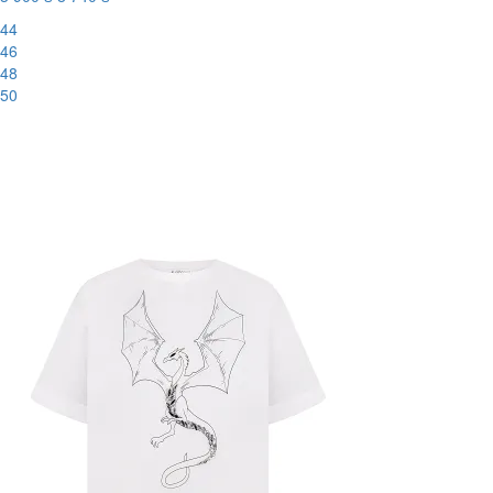
44
46
48
50
-56%