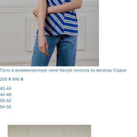
Поло в асимметричную сине-белую полоску из вискозы Сидни
200 ₴
990 ₴
42-44
46-48
50-52
54-56
-80%